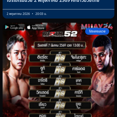
โปรแกรมมวย 2 พฤษภาคม 2569 ศึกจ้าวมวยไทย
2 พฤษภาคม 2026
20:03 น.
โปรแกรมมวย