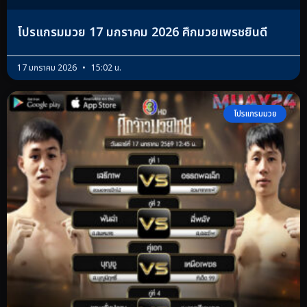
โปรแกรมมวย 17 มกราคม 2026 ศึกมวยเพรชยินดี
17 มกราคม 2026
15:02 น.
โปรแกรมมวย