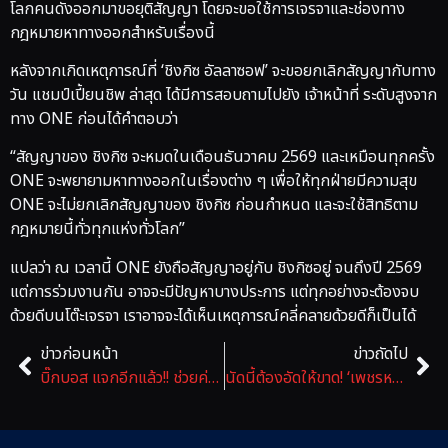
โลกคนดังออกมาขอยุติสัญญา โดยจะขอใช้การเจรจาและช่องทาง
กฎหมายหาทางออกสำหรับเรื่องนี้
หลังจากเกิดเหตุการณ์ที่ ‘ชิงกิซ อัลลาซอฟ’ จะขอยกเลิกสัญญากับทาง
วัน แชมป์เปี้ยนชิพ ล่าสุด ได้มีการสอบถามไปยัง เจ้าหน้าที่ ระดับสูงจาก
ทาง ONE ก่อนได้คำตอบว่า
“สัญญาของ ชิงกิซ จะหมดในเดือนธันวาคม 2569 และเหมือนทุกครั้ง
ONE จะพยายามหาทางออกในเรื่องต่าง ๆ เพื่อให้ทุกฝ่ายมีความสุข
ONE จะไม่ยกเลิกสัญญาของ ชิงกิซ ก่อนกำหนด และจะใช้สิทธิตาม
กฎหมายนี้ทั่วทุกแห่งทั่วโลก”
แปลว่า ณ เวลานี้ ONE ยังถือสัญญาอยู่กับ ชิงกิซอยู่ จนถึงปี 2569
แต่การร่วมงานกัน อาจจะมีปัญหาบางประการ แต่ทุกอย่างจะต้องจบ
ด้วยดีบนโต๊ะเจรจา เราอาจจะได้เห็นเหตุการณ์คลี่คลายด้วยดีก็เป็นได้
ข่าวก่อนหน้า
ข่าวถัดไป
บิ๊กบอส แจกอีกแล้ว!! ช่วยค่ายมวย 40 แห่งรวม 20 ล้าน
นัดนี้ต้องอัดให้ขาด! ‘เพชรหนึ่ง’ ลั่นป้องแชมป์