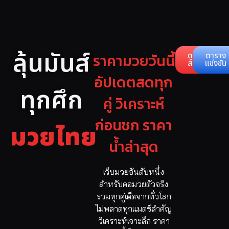
ลุ้นมันส์
ราคามวยวันนี้
ดูคู่
ตาราง
สด
แข่งขัน
อัปเดตสดทุก
ทุกศึก
คู่ วิเคราะห์
ก่อนชก ราคา
มวยไทย
น้ำล่าสุด
เว็บมวยอันดับหนึ่ง
สำหรับคอมวยตัวจริง
รวมทุกคู่เด็ดจากทั่วโลก
ไม่พลาดทุกแมตช์สำคัญ
วิเคราะห์เจาะลึก ราคา