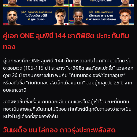
คู่เอก ONE ลุมพินี 144 ชาติพิชิต ปะทะ ทับทิม
ทอง
คู่เอกของศึก ONE ลุมพินี 144 เป็นการดวลกันในกติกามวยไทย รุ่น
อะตอมเวต (105-115 ป.) ระหว่าง “ชาติพิชิต สส.ต้อยแปดริ้ว” มวยศอก
ดุวัย 26 ปี จากนครราชสีมา พบกับ “ทับทิมทอง อิงฟ้าโฮเทลอุบล”
หรืออดีตชื่อ “ทับทิมทอง สจ.เล็กเมืองนนท์” จอมบู๊ขาลุยวัย 25 ปี จาก
อุบลราชธานี
ชาติพิชิตขึ้นชื่อเรื่องเกมศอกเฉียบคมและสไตล์บู๊เร้าใจ ขณะที่ทับทิม
ทองเป็นสายลุยที่เดินเกมไม่มีถอย ทำให้ไฟต์นี้ถูกจับตามองว่าอาจเป็น
หนึ่งในคู่เดือดที่สุดของค่ำคืน
วันเผด็จ ชน โล่ทอง ดาวรุ่งปะทะพลังสด