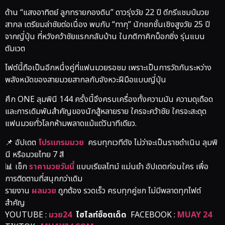
ด้าน “แสงอาทิตย์ ลูกทรายกองดิน” ดาวรุ่งวัย 22 ปี ดีกรีแชมป์มวย
สากล เตรียมล่าชัยต่อเนื่อง พบกับ “ทากุ” นักชกชั้นเชิงสูงวัย 25 ปี
จากญี่ปุ่น ที่หวังคว้าชัยแรกกลับบ้าน ในกติกาคิกบ็อกซิ่ง รุ่นแบน
ตัมเวต
ไฟต์นี้ถือเป็นอีกหนึ่งคู่ที่แฟนมวยรอชม เพราะเป็นการวัดกันระหว่าง
พลังหมัดของสายมวยสากลกับจังหวะฝีมือแบบญี่ปุ่น
ศึก ONE ลุมพินี 144 ครั้งนี้จึงครบเครื่องทั้งความมัน ความดุเดือด
และการเดิมพันสำคัญของนักสู้หลายราย ใครจะคว้าชัย ใครจะสะดุด
แฟนมวยทั่วโลกห้ามพลาดแม้แต่วินาทีเดียว.
📌 อัปเดต
โปรแกรมมวย
ครบทุกเวทีดัง ไม่ว่าจะเป็นราชดำเนิน ลุมพิ
นี หรือมวยไทย 7 สี
📊 เช็ก
ราคามวยวันนี้
แบบเรียลไทม์ แม่นยำ อัปเดตก่อนใคร เพื่อ
การติดตามที่สนุกกว่าเดิม
รายงาน
ผลมวย
ถูกต้อง รวดเร็ว ครบทุกคู่ชก ไม่มีพลาดทุกไฟต์
สำคัญ
YOUTUBE :
มวย24
ไฮไลท์ซ็อตเด็ด
FACEBOOK :
MUAY 24