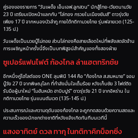
คู่รองของรายการ “วันเผด็จ เอ็นเอฟ.ลูกสวน” นักสู้ไทย-เวียดนามวัย
23 ปี เตรียมเปิดหน้าแลกกับ “โล่ทอง กรวยในเมืองยิมส์” ดาวรุ่งวัย
เพียง 17 ปี จากหนองบัวลำภู ภายใต้กติกามวยไทย รุ่นฟลายเวต (125-
135 ป.)
วันเผด็จเป็นมวยบู๊ไม่ถอย ส่วนโล่ทองคือสายเลือดใหม่ที่พลังสดจัดจ้าน
การเผชิญหน้าครั้งนี้จึงเป็นบทพิสูจน์สำคัญของทั้งสองฝ่าย
ซูเปอร์แฟนไฟต์ ก้องไกล ล่าแฮตทริกชัย
อีกหนึ่งคู่ไฮไลต์ของ ONE ลุมพินี 144 คือ “ก้องไกล ส.สมหมาย” จอม
บู๊วัย 27 ปี จากพิษณุโลก ที่กำลังมั่นใจเต็มร้อย หวังเก็บชัย 3 ไฟต์ติด
รับมือผู้มาใหม่ “โมฮัมหมัด ฮาบิบปูร์” ดาวรุ่งวัย 21 ปี จากอิหร่าน ใน
กติกามวยไทย รุ่นแบนตัมเวต (135-145 ป.)
ประสบการณ์และความดุดันของก้องไกล จะถูกทดสอบด้วยความสดและ
ความเร็วของนักชกต่างชาติที่หวังแจ้งเกิดทันทีบนเวทีนี้
แสงอาทิตย์ ดวล ทากุ ในกติกาคิกบ็อกซิ่ง