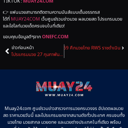
TIKTOK :
MUAY24.COM
👉 แฟนมวยสามารถติดตามความมันส์แบบเต็มอรรถรส
ได้ที่
MUAY24.COM
เว็บศูนย์รวมข่าวมวย ผลมวยสด โปรแกรมมวย
และไฮไลท์มวยเด็ดครบจบในที่เดียว!
ขอบคุณข้อมูลดีๆจาก
ONEFC.COM
ข่าวก่อนหน้า
ัดไป
โปรแกรมมวย 28 กุมภาพันธ์ 2569 ศึกมวยไทย RWS ราชดำเนิน
โปรแกรมมวย 27 กุมภาพันธ์ 2569 ศึกจิตรเมืองนนท์
Muay24.com ศูนย์รวมข่าวสารวงการมวยครบวงจร อัปเดตผลมวย
สด ราคามวยวันนี้ และโปรแกรมชกจากสนามดังทั่วประเทศ ครบจบทั้ง
มวยไทย มวยสากล มวยone และมวยต่างประเทศในที่เดียว พร้อม