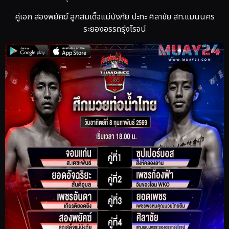
คู่เอก สองพยัคฆ์ ลูกสมเด็จแม่บังภัย ปะทะ ศิลาชัย สท.แมนนคร
ระยองอรรถรุ่งโรจน์