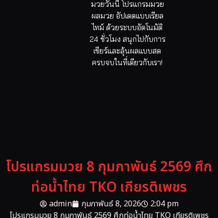
มวยวันนี้ โปรแกรมมวย
ผลมวย อัปเดตแบบเรียล
ไทม์ ด้วยระบบอัตโนมัติ
24 ชั่วโมง สนุกไปกับการ
เชียร์และลุ้นผลแบบสด
ครบจบในที่เดียวกับเรา!
โปรแกรมมวย 8 กุมภาพันธ์ 2569 ศึก
ท่อน้ำไทย TKO เกียรติเพชร
admin
กุมภาพันธ์ 8, 2026
2:04 pm
โปรแกรมมวย 8 กุมภาพันธ์ 2569 ศึกท่อน้ำไทย TKO เกียรติเพชร