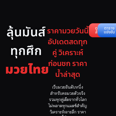
ลุ้นมันส์
ราคามวยวันนี้
ดูคู่
ตาราง
สด
แข่งขัน
อัปเดตสดทุก
ทุกศึก
คู่ วิเคราะห์
ก่อนชก ราคา
มวยไทย
น้ำล่าสุด
เว็บมวยอันดับหนึ่ง
สำหรับคอมวยตัวจริง
รวมทุกคู่เด็ดจากทั่วโลก
ไม่พลาดทุกแมตช์สำคัญ
วิเคราะห์เจาะลึก ราคา