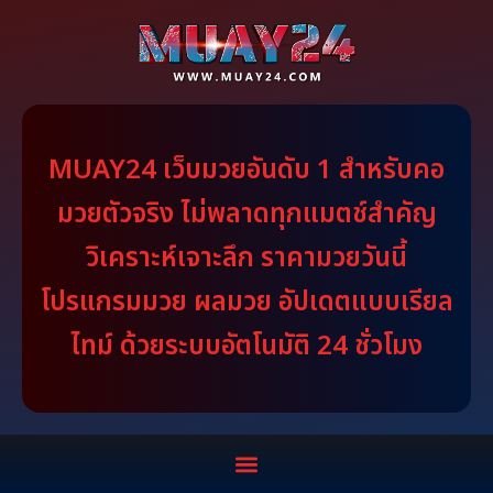
MUAY24 เว็บมวยอันดับ 1 สำหรับคอ
มวยตัวจริง ไม่พลาดทุกแมตช์สำคัญ
วิเคราะห์เจาะลึก ราคามวยวันนี้
โปรแกรมมวย ผลมวย อัปเดตแบบเรียล
ไทม์ ด้วยระบบอัตโนมัติ 24 ชั่วโมง