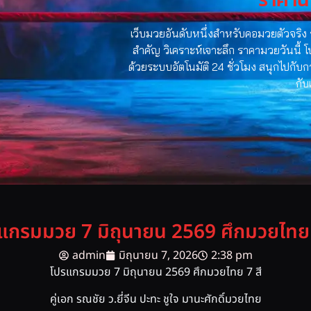
เว็บมวยอันดับหนึ่งสำหรับคอมวยตัวจริง ร
สำคัญ วิเคราะห์เจาะลึก ราคามวยวันนี้
ด้วยระบบอัตโนมัติ 24 ชั่วโมง สนุกไปกับ
กับ
แกรมมวย 7 มิถุนายน 2569 ศึกมวยไทย 
admin
มิถุนายน 7, 2026
2:38 pm
โปรแกรมมวย 7 มิถุนายน 2569 ศึกมวยไทย 7 สี
คู่เอก รณชัย ว.ยี่จีน ปะทะ ชูใจ มานะศักดิ์มวยไทย