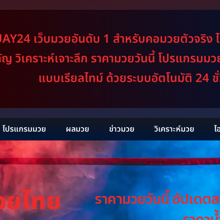
Y24 เว็บมวยอันดับ 1 สำหรับคอมวยตัวจริง 
ัญ วิเคราะห์เจาะลึก ราคามวยวันนี้ โปรแกรมม
แบบเรียลไทม์ ด้วยระบบอัตโนมัติ 24 ชั
โปรแกรมมวย
ผลมวย
ข่าวมวย
วิเคราะห์มวย
ไ
วยไทย
ราคามวยวันนี้ อัปเดตสด
ราคาน้