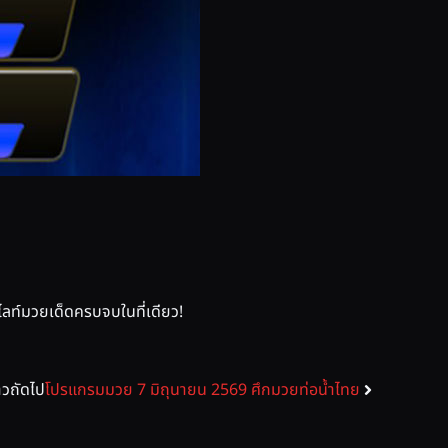
ท์มวยเด็ดครบจบในที่เดียว!
าวถัดไป
โปรแกรมมวย 7 มิถุนายน 2569 ศึกมวยท่อน้ำไทย