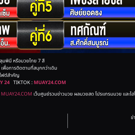
ลุมพินี หรือมวยไทย 7 สี
พื่อการติดตามที่สนุกกว่าเดิม
กไฟต์สำคัญ
Y 24
TIKTOK :
MUAY24.COM
่
MUAY24.COM
เว็บศูนย์รวมข่าวมวย ผลมวยสด โปรแกรมมวย และไฮไล
ข่