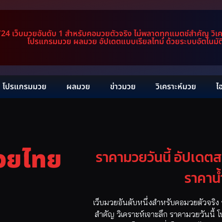
 เว็บมวยอันดับ 1 สำหรับคอมวยตัวจริง ไม่พลาดทุกแมตช์สำคัญ วิเครา
โปรแกรมมวย ผลมวย อัปเดตแบบเรียลไทม์ ด้วยระบบอัตโนมัติ 
โปรแกรมมวย
ผลมวย
ข่าวมวย
วิเคราะห์มวย
ไ
วยไทย
ราคามวยวันนี้ อัปเดตสด
ราคาน้
เว็บมวยอันดับหนึ่งสำหรับคอมวยตัวจริง ร
สำคัญ วิเคราะห์เจาะลึก ราคามวยวันนี้