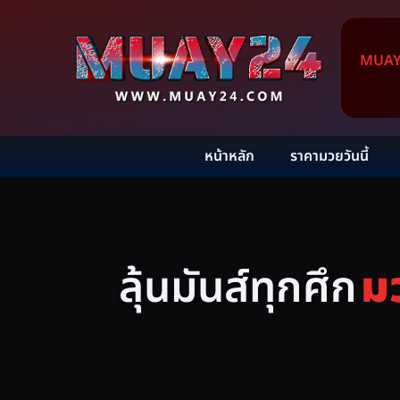
MUAY24
หน้าหลัก
ราคามวยวันนี้
ลุ้นมันส์ทุกศึก
ม