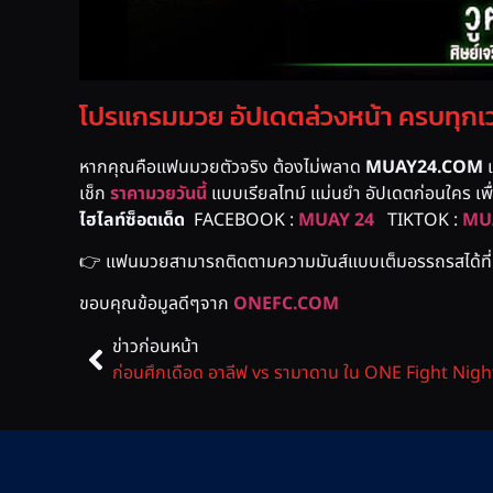
โปรแกรมมวย อัปเดตล่วงหน้า ครบทุกเว
หากคุณคือแฟนมวยตัวจริง ต้องไม่พลาด
MUAY24.COM
แ
เช็ก
ราคามวยวันนี้
แบบเรียลไทม์ แม่นยำ อัปเดตก่อนใคร เพื
ไฮไลท์ซ็อตเด็ด
FACEBOOK :
MUAY 24
TIKTOK :
MU
👉 แฟนมวยสามารถติดตามความมันส์แบบเต็มอรรถรสได้ที
ขอบคุณข้อมูลดีๆจาก
ONEFC.COM
ข่าวก่อนหน้า
ก่อนศึกเดือด อาลีฟ vs รามาดาน ใน ONE Fight Nigh