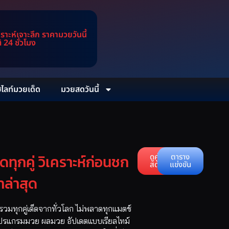
ะห์เจาะลึก ราคามวยวันนี้
24 ชั่วโมง
ฮไลท์มวยเด็ด
มวยสดวันนี้
ทุกคู่ วิเคราะห์ก่อนชก
ดูคู่
ตาราง
สด
แข่งขัน
ำล่าสุด
วมทุกคู่เด็ดจากทั่วโลก ไม่พลาดทุกแมตช์
 โปรแกรมมวย ผลมวย อัปเดตแบบเรียลไทม์