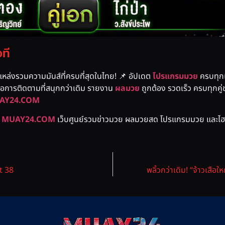
ที
หล่งรวมความมันส์ที่ครบที่สุดในไทย! 📌 อัปเดต
โปรแกรมมวย
ครบทุกเว
่อการติดตามที่สนุกกว่าเดิม รายงาน
ผลมวย
ถูกต้อง รวดเร็ว ครบทุกค
AY24.COM
่
MUAY24.COM
เว็บศูนย์รวมข่าวมวย ผลมวยสด โปรแกรมมวย และไฮไ
t 38
พลิ้วกว่าเดิม! “จ้าวเสื