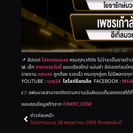
📌 อัปเดต
โปรแกรมมวย
ครบทุกเวทีดัง ไม่ว่าจะเป็นราชดำเน
📊 เช็ก
ราคามวยวันนี้
แบบเรียลไทม์ แม่นยำ อัปเดตก่อนใคร เ
รายงาน
ผลมวย
ถูกต้อง รวดเร็ว ครบทุกคู่ชก ไม่มีพลาดทุ
YOUTUBE :
มวย24
ไฮไลท์ซ็อตเด็ด
FACEBOOK :
MUA
👉 แฟนมวยสามารถติดตามความมันส์แบบเต็มอรรถรสได้ที
ขอบคุณข้อมูลดีๆจาก
ONEFC.COM
ข่าวก่อนหน้า
โปรแกรมมวย 28 พฤษภาคม 2569 ศึกเพชรยินดี