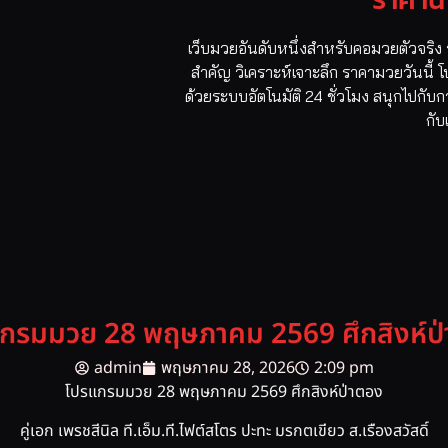
เว็บมวยอันดับหนึ่งสำหรับคอมวยตัวจริง ร
สำคัญ วิเคราะห์เจาะลึก ราคามวยวันนี้
ด้วยระบบอัตโนมัติ 24 ชั่วโมง สนุกไปกับ
กับ
กรมมวย 28 พฤษภาคม 2569 ศึกสิงห์ป
admin
พฤษภาคม 28, 2026
2:09 pm
โปรแกรมมวย 28 พฤษภาคม 2569 ศึกสิงห์ป่าตอง
คู่เอก เพรชสีนิล ที.เอ็ม.ที.ไฟต์สโตร ปะทะ มรกตเขียว ส.เรืองสวัสดิ์