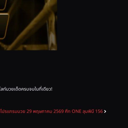
ท์มวยเด็ดครบจบในที่เดียว!
ป
โปรแกรมมวย 29 พฤษภาคม 2569 ศึก ONE ลุมพินี 156