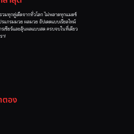
วมทุกคู่เด็ดจากทั่วโลก ไม่พลาดทุกแมตช์
 โปรแกรมมวย ผลมวย อัปเดตแบบเรียลไทม์
การเชียร์และลุ้นผลแบบสด ครบจบในที่เดียว
เรา!
่าตอง