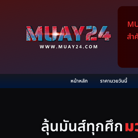
MUA
สำค
หน้าหลัก
ราคามวยวันนี้
ลุ้นมันส์ทุกศึก
ม