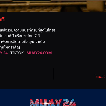
ที
หล่งรวมความมันส์ที่ครบที่สุดในไทย!
ิน ลุมพินี หรือมวยไทย 7 สี
พื่อการติดตามที่สนุกกว่าเดิม
ดทุกไฟต์สำคัญ
Y 24
TIKTOK :
MUAY24.COM
โซเนอร์