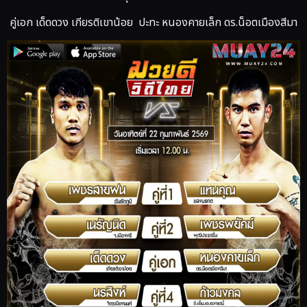
คู่เอก เด็ดดวง เกียรติเขาน้อย ปะทะ หนองคายเล็ก ดร.น็อตเมืองสีมา