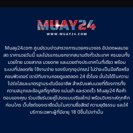
Muay24.com ศูนย์รวมข่าวสารวงการมวยครบวงจร อัปเดตผลมวย
สด ราคามวยวันนี้ และโปรแกรมชกจากสนามดังทั่วประเทศ ครบจบทั้ง
มวยไทย มวยสากล มวยone และมวยต่างประเทศในที่เดียว พร้อม
ระบบที่ปลอดภัย ใช้งานง่าย รองรับทุกอุปกรณ์ ไม่ว่าจะเป็นมือถือหรือ
คอมพิวเตอร์ เรามีทีมงานคอยดูแลตลอด 24 ชั่วโมง มั่นใจได้ในความ
โปร่งใสและมาตรฐานระดับมืออาชีพ สำหรับแฟนมวยที่ต้องการทั้ง
ความสนุกและข้อมูลที่ถูกต้อง แม่นยำ และรวดเร็ว Muay24 คือคำ
ตอบของคุณ ร่วมเชียร์มวยคู่โปรดแบบเรียลไทม์ พร้อมวิเคราะห์ทุกศึก
ก่อนใคร เว็บไซต์ของเรายึดมั่นในความซื่อสัตย์ ความยุติธรรม และให้
บริการเฉพาะผู้ที่มีอายุ 18 ปีขึ้นไปเท่านั้น