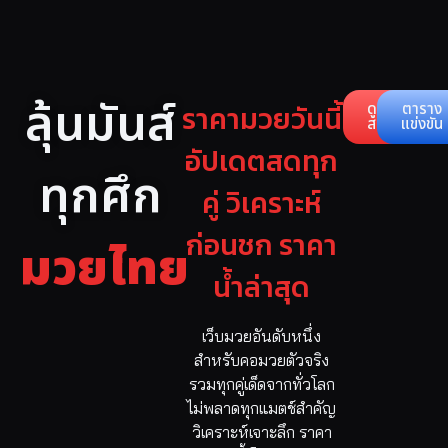
ลุ้นมันส์
ราคามวยวันนี้
ดูคู่
ตาราง
สด
แข่งขัน
อัปเดตสดทุก
ทุกศึก
คู่ วิเคราะห์
ก่อนชก ราคา
มวยไทย
น้ำล่าสุด
เว็บมวยอันดับหนึ่ง
สำหรับคอมวยตัวจริง
รวมทุกคู่เด็ดจากทั่วโลก
ไม่พลาดทุกแมตช์สำคัญ
วิเคราะห์เจาะลึก ราคา