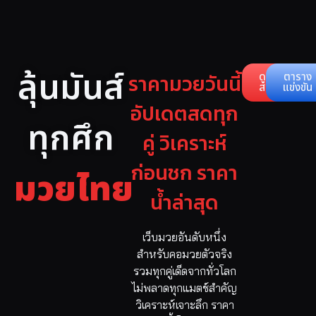
ลุ้นมันส์
ราคามวยวันนี้
ดูคู่
ตาราง
สด
แข่งขัน
อัปเดตสดทุก
ทุกศึก
คู่ วิเคราะห์
ก่อนชก ราคา
มวยไทย
น้ำล่าสุด
เว็บมวยอันดับหนึ่ง
สำหรับคอมวยตัวจริง
รวมทุกคู่เด็ดจากทั่วโลก
ไม่พลาดทุกแมตช์สำคัญ
วิเคราะห์เจาะลึก ราคา