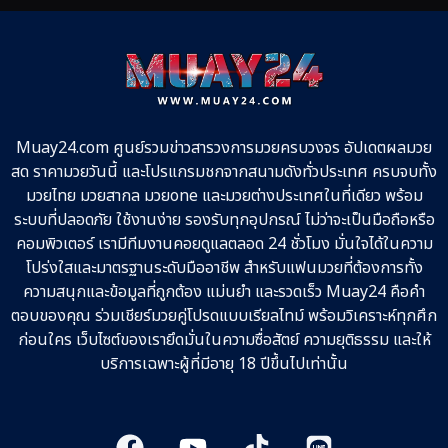
Muay24.com ศูนย์รวมข่าวสารวงการมวยครบวงจร อัปเดตผลมวย
สด ราคามวยวันนี้ และโปรแกรมชกจากสนามดังทั่วประเทศ ครบจบทั้ง
มวยไทย มวยสากล มวยone และมวยต่างประเทศในที่เดียว พร้อม
ระบบที่ปลอดภัย ใช้งานง่าย รองรับทุกอุปกรณ์ ไม่ว่าจะเป็นมือถือหรือ
คอมพิวเตอร์ เรามีทีมงานคอยดูแลตลอด 24 ชั่วโมง มั่นใจได้ในความ
โปร่งใสและมาตรฐานระดับมืออาชีพ สำหรับแฟนมวยที่ต้องการทั้ง
ความสนุกและข้อมูลที่ถูกต้อง แม่นยำ และรวดเร็ว Muay24 คือคำ
ตอบของคุณ ร่วมเชียร์มวยคู่โปรดแบบเรียลไทม์ พร้อมวิเคราะห์ทุกศึก
ก่อนใคร เว็บไซต์ของเรายึดมั่นในความซื่อสัตย์ ความยุติธรรม และให้
บริการเฉพาะผู้ที่มีอายุ 18 ปีขึ้นไปเท่านั้น