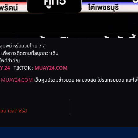
ลุมพินี หรือมวยไทย 7 สี
พื่อการติดตามที่สนุกกว่าเดิม
กไฟต์สำคัญ
Y 24
TIKTOK :
MUAY24.COM
่
MUAY24.COM
เว็บศูนย์รวมข่าวมวย ผลมวยสด โปรแกรมมวย และไฮไล
เวิลด์ ซีรีส์