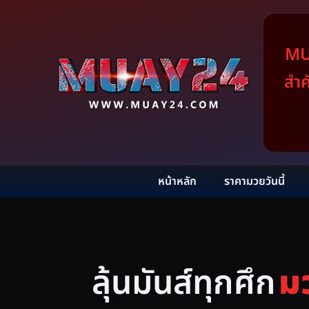
MUA
สำค
หน้าหลัก
ราคามวยวันนี้
ลุ้นมันส์ทุกศึก
ม