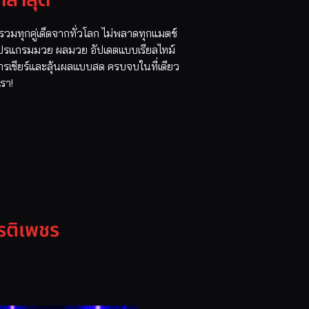
วมทุกคู่เด็ดจากทั่วโลก ไม่พลาดทุกแมตช์
 โปรแกรมมวย ผลมวย อัปเดตแบบเรียลไทม์
การเชียร์และลุ้นผลแบบสด ครบจบในที่เดียว
เรา!
รติเพชร