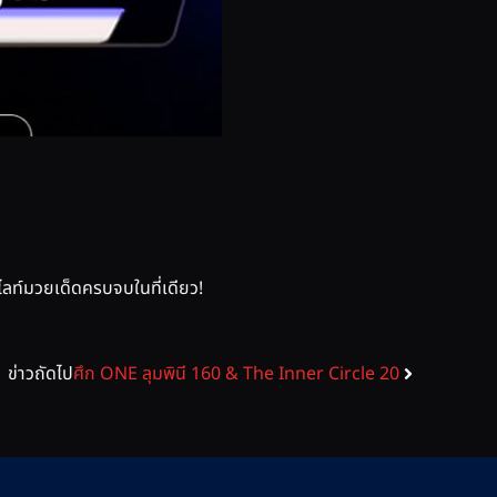
ท์มวยเด็ดครบจบในที่เดียว!
ข่าวถัดไป
ศึก ONE ลุมพินี 160 & The Inner Circle 20