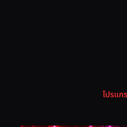
โปรแกร