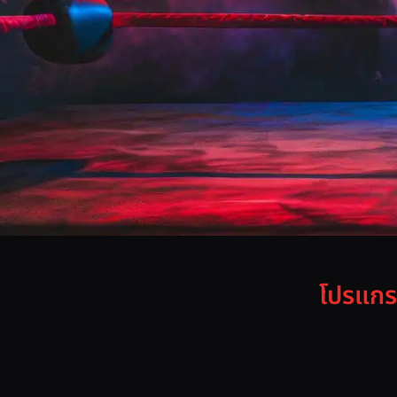
โปรแกร