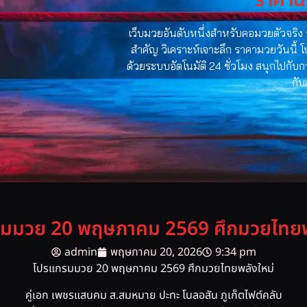
เว็บมวยอันดับหนึ่งสำหรับคอมวยตัวจริง ร
สำคัญ วิเคราะห์เจาะลึก ราคามวยวันนี้
ด้วยระบบอัตโนมัติ 24 ชั่วโมง สนุกไปกับ
กับ
มมวย 20 พฤษภาคม 2569 ศึกมวยไทยพ
admin
พฤษภาคม 20, 2026
9:34 pm
โปรแกรมมวย 20 พฤษภาคม 2569 ศึกมวยไทยพลังใหม่
คู่เอก เพชรแสนคม ส.สมหมาย ปะทะ โนลอสัน ภูเก็ตไฟต์คลับ