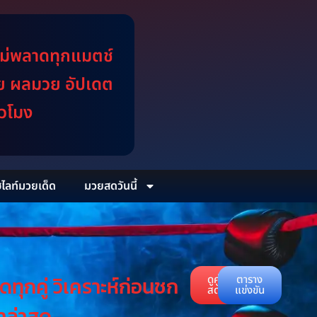
ไม่พลาดทุกแมตช์
วย ผลมวย อัปเดต
่วโมง
ฮไลท์มวยเด็ด
มวยสดวันนี้
ทุกคู่ วิเคราะห์ก่อนชก
ดูคู่
ตาราง
สด
แข่งขัน
ำล่าสุด