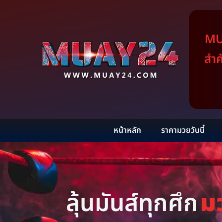
MUA
สำค
หน้าหลัก
ราคามวยวันนี้
ลุ้นมันส์ทุกศึก
ม