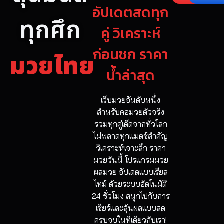
อัปเดตสดทุก
ทุกศึก
คู่ วิเคราะห์
ก่อนชก ราคา
มวยไทย
น้ำล่าสุด
เว็บมวยอันดับหนึ่ง
สำหรับคอมวยตัวจริง
รวมทุกคู่เด็ดจากทั่วโลก
ไม่พลาดทุกแมตช์สำคัญ
วิเคราะห์เจาะลึก ราคา
มวยวันนี้ โปรแกรมมวย
ผลมวย อัปเดตแบบเรียล
ไทม์ ด้วยระบบอัตโนมัติ
24 ชั่วโมง สนุกไปกับการ
เชียร์และลุ้นผลแบบสด
ครบจบในที่เดียวกับเรา!