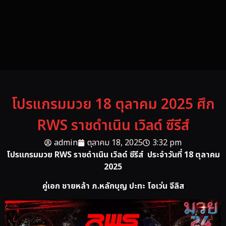
โปรแกรมมวย 18 ตุลาคม 2025 ศึก
RWS ราชดำเนิน เวิลด์ ซีรีส์
admin
ตุลาคม 18, 2025
3:32 pm
โปรแกรมมวย
RWS ราชดำเนิน เวิลด์ ซีรีส์
ประจำวันที่ 18 ตุลาคม
2025
คู่เอก ชายหล้า ภ.หลักบุญ ปะทะ โอเว่น จีลิส