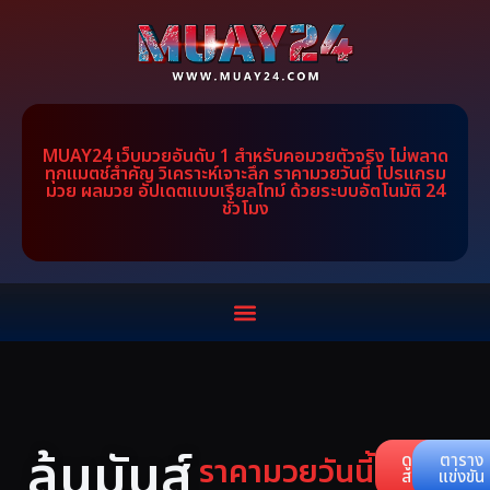
MUAY24 เว็บมวยอันดับ 1 สำหรับคอมวยตัวจริง ไม่พลาด
ทุกแมตช์สำคัญ วิเคราะห์เจาะลึก ราคามวยวันนี้ โปรแกรม
มวย ผลมวย อัปเดตแบบเรียลไทม์ ด้วยระบบอัตโนมัติ 24
ชั่วโมง
ลุ้นมันส์
ราคามวยวันนี้
ดูคู่
ตาราง
สด
แข่งขัน