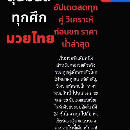
อัปเดตสดทุก
ทุกศึก
คู่ วิเคราะห์
ก่อนชก ราคา
มวยไทย
น้ำล่าสุด
เว็บมวยอันดับหนึ่ง
สำหรับคอมวยตัวจริง
รวมทุกคู่เด็ดจากทั่วโลก
ไม่พลาดทุกแมตช์สำคัญ
วิเคราะห์เจาะลึก ราคา
มวยวันนี้ โปรแกรมมวย
ผลมวย อัปเดตแบบเรียล
ไทม์ ด้วยระบบอัตโนมัติ
24 ชั่วโมง สนุกไปกับการ
เชียร์และลุ้นผลแบบสด
ครบจบในที่เดียวกับเรา!