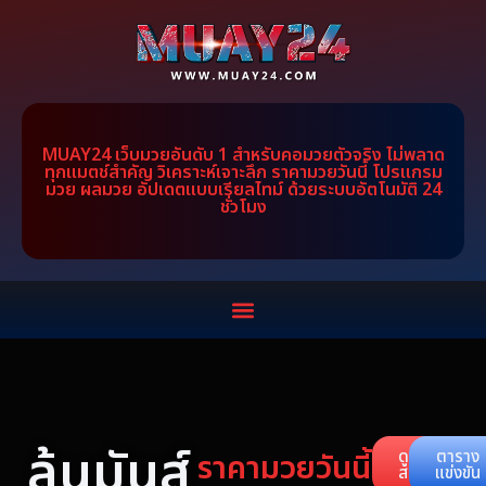
MUAY24 เว็บมวยอันดับ 1 สำหรับคอมวยตัวจริง ไม่พลาด
ทุกแมตช์สำคัญ วิเคราะห์เจาะลึก ราคามวยวันนี้ โปรแกรม
มวย ผลมวย อัปเดตแบบเรียลไทม์ ด้วยระบบอัตโนมัติ 24
ชั่วโมง
ลุ้นมันส์
ราคามวยวันนี้
ดูคู่
ตาราง
สด
แข่งขัน