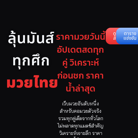
ลุ้นมันส์
ราคามวยวันนี้
ดูคู่
ตาราง
สด
แข่งขัน
อัปเดตสดทุก
ทุกศึก
คู่ วิเคราะห์
ก่อนชก ราคา
มวยไทย
น้ำล่าสุด
เว็บมวยอันดับหนึ่ง
สำหรับคอมวยตัวจริง
รวมทุกคู่เด็ดจากทั่วโลก
ไม่พลาดทุกแมตช์สำคัญ
วิเคราะห์เจาะลึก ราคา