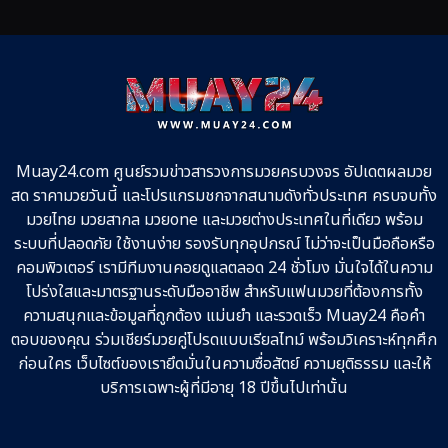
Muay24.com ศูนย์รวมข่าวสารวงการมวยครบวงจร อัปเดตผลมวย
สด ราคามวยวันนี้ และโปรแกรมชกจากสนามดังทั่วประเทศ ครบจบทั้ง
มวยไทย มวยสากล มวยone และมวยต่างประเทศในที่เดียว พร้อม
ระบบที่ปลอดภัย ใช้งานง่าย รองรับทุกอุปกรณ์ ไม่ว่าจะเป็นมือถือหรือ
คอมพิวเตอร์ เรามีทีมงานคอยดูแลตลอด 24 ชั่วโมง มั่นใจได้ในความ
โปร่งใสและมาตรฐานระดับมืออาชีพ สำหรับแฟนมวยที่ต้องการทั้ง
ความสนุกและข้อมูลที่ถูกต้อง แม่นยำ และรวดเร็ว Muay24 คือคำ
ตอบของคุณ ร่วมเชียร์มวยคู่โปรดแบบเรียลไทม์ พร้อมวิเคราะห์ทุกศึก
ก่อนใคร เว็บไซต์ของเรายึดมั่นในความซื่อสัตย์ ความยุติธรรม และให้
บริการเฉพาะผู้ที่มีอายุ 18 ปีขึ้นไปเท่านั้น