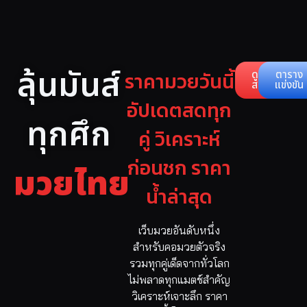
ลุ้นมันส์
ราคามวยวันนี้
ดูคู่
ตาราง
สด
แข่งขัน
อัปเดตสดทุก
ทุกศึก
คู่ วิเคราะห์
ก่อนชก ราคา
มวยไทย
น้ำล่าสุด
เว็บมวยอันดับหนึ่ง
สำหรับคอมวยตัวจริง
รวมทุกคู่เด็ดจากทั่วโลก
ไม่พลาดทุกแมตช์สำคัญ
วิเคราะห์เจาะลึก ราคา