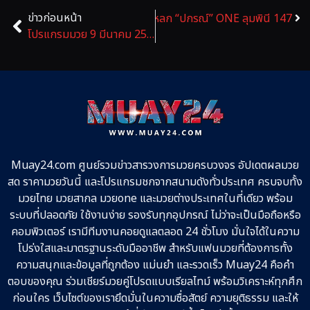
ข่าวก่อนหน้า
คสนามต้องเดือด“เสกสรร” พร้อมบู๊แหลก “ปกรณ์” ONE ลุมพินี 147
โปรแกรมมวย 9 มีนาคม 2569 ศึกมวยไทยพันธมิตร
Muay24.com ศูนย์รวมข่าวสารวงการมวยครบวงจร อัปเดตผลมวย
สด ราคามวยวันนี้ และโปรแกรมชกจากสนามดังทั่วประเทศ ครบจบทั้ง
มวยไทย มวยสากล มวยone และมวยต่างประเทศในที่เดียว พร้อม
ระบบที่ปลอดภัย ใช้งานง่าย รองรับทุกอุปกรณ์ ไม่ว่าจะเป็นมือถือหรือ
คอมพิวเตอร์ เรามีทีมงานคอยดูแลตลอด 24 ชั่วโมง มั่นใจได้ในความ
โปร่งใสและมาตรฐานระดับมืออาชีพ สำหรับแฟนมวยที่ต้องการทั้ง
ความสนุกและข้อมูลที่ถูกต้อง แม่นยำ และรวดเร็ว Muay24 คือคำ
ตอบของคุณ ร่วมเชียร์มวยคู่โปรดแบบเรียลไทม์ พร้อมวิเคราะห์ทุกศึก
ก่อนใคร เว็บไซต์ของเรายึดมั่นในความซื่อสัตย์ ความยุติธรรม และให้