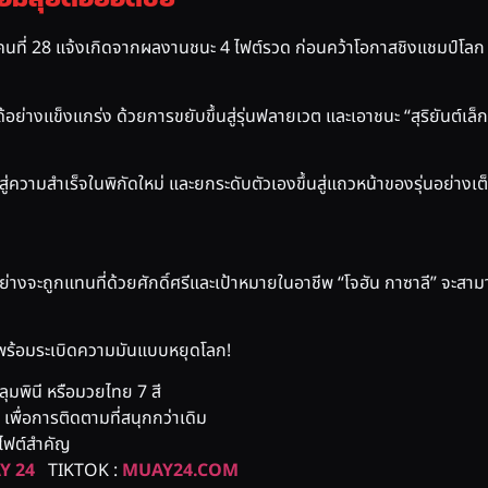
่ 28 แจ้งเกิดจากผลงานชนะ 4 ไฟต์รวด ก่อนคว้าโอกาสชิงแชมป์โลก ON
้อย่างแข็งแกร่ง ด้วยการขยับขึ้นสู่รุ่นฟลายเวต และเอาชนะ “สุริยันต์เล
สู่ความสำเร็จในพิกัดใหม่ และยกระดับตัวเองขึ้นสู่แถวหน้าของรุ่นอย่างเต
น ทุกอย่างจะถูกแทนที่ด้วยศักดิ์ศรีและเป้าหมายในอาชีพ “โจฮัน กาซาลี” จ
พร้อมระเบิดความมันแบบหยุดโลก!
ลุมพินี หรือมวยไทย 7 สี
พื่อการติดตามที่สนุกกว่าเดิม
กไฟต์สำคัญ
Y 24
TIKTOK :
MUAY24.COM