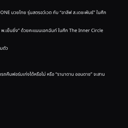
E มวยไทย รุ่นสตรอว์เวต กับ “อาลีฟ ส.เดชะพันธ์” ในศึก
็ก พ.เย็นยิ่ง” ด้วยคะแนนเอกฉันท์ ในศึก The Inner Circle
็มตัว
ะสามารถคืนฟอร์มเก่งได้หรือไม่ หรือ “รามาดาน ออนดาช” จะสาน