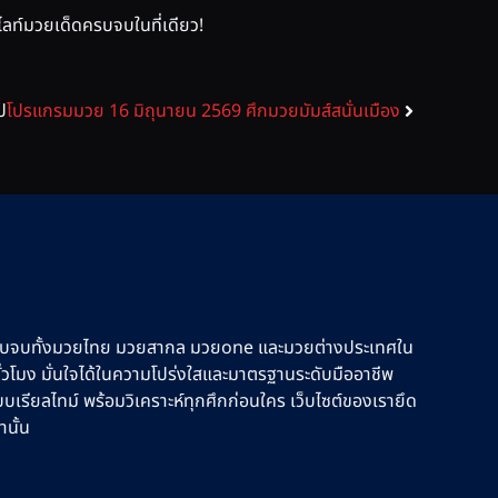
ท์มวยเด็ดครบจบในที่เดียว!
ป
โปรแกรมมวย 16 มิถุนายน 2569 ศึกมวยมัมส์สนั่นเมือง
รบจบทั้งมวยไทย มวยสากล มวยone และมวยต่างประเทศใน
ชั่วโมง มั่นใจได้ในความโปร่งใสและมาตรฐานระดับมืออาชีพ
รียลไทม์ พร้อมวิเคราะห์ทุกศึกก่อนใคร เว็บไซต์ของเรายึด
านั้น