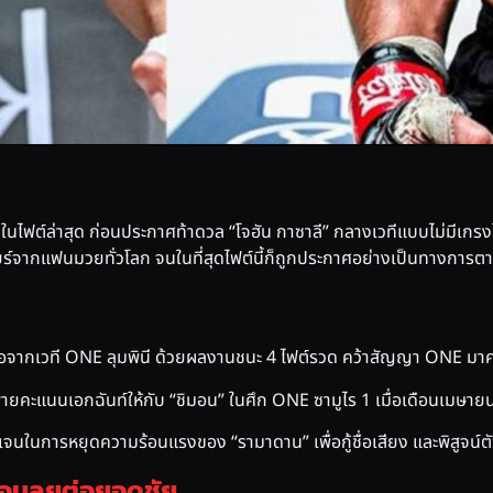
ัยในไฟต์ล่าสุด ก่อนประกาศท้าดวล “โจฮัน กาซาลี” กลางเวทีแบบไม่มีเกรง
ยร์จากแฟนมวยทั่วโลก จนในที่สุดไฟต์นี้ก็ถูกประกาศอย่างเป็นทางการต
้างชื่อจากเวที ONE ลุมพินี ด้วยผลงานชนะ 4 ไฟต์รวด คว้าสัญญา ONE มาค
วพ่ายคะแนนเอกฉันท์ให้กับ “ชิมอน” ในศึก ONE ซามูไร 1 เมื่อเดือนเมษายน
ชัดเจนในการหยุดความร้อนแรงของ “รามาดาน” เพื่อกู้ชื่อเสียง และพิสูจน
้อมลุยต่อยอดชัย