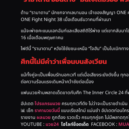
ด้าน “รามาดาน” นักชกจากเลบานอน เจ้าของสัญญา ONE คนที
ONE Fight Night 38 เมื่อเดือนธันวาคมที่ผ่านมา
แม้จะพ่ายคะแนนเอกฉันท์และเสียสถิติไร้พ่าย แต่เขากลับมาได
16 เมื่อเดือนพฤษภาคม
ไฟต์นี้ “รามาดาน” หวังใช้ชัยชนะเหนือ “โจฮัน” เป็นใบเบิกทาง
ศึกนี้ไม่มีคำว่าเพื่อนบนสังเวียน
แม้ทั้งคู่จะเป็นเพื่อนรักนอกเวที แต่เมื่อเสียงระฆังดังขึ้
ต่อความร้อนแรงเดินหน้าคว้าชัยต่อเนื่อง
แฟนมวยห้ามพลาดเด็ดขาดกับศึก The Inner Circle 24 ที่
อัปเดต
โปรแกรมมวย
ครบทุกเวทีดัง ไม่ว่าจะเป็นราชดำเนิน 
📊 เช็ก
ราคามวยวันนี้
แบบเรียลไทม์ แม่นยำ อัปเดตก่อนใคร เ
รายงาน
ผลมวย
ถูกต้อง รวดเร็ว ครบทุกคู่ชก ไม่มีพลาดทุ
YOUTUBE :
มวย24
ไฮไลท์ซ็อตเด็ด
FACEBOOK :
MUA