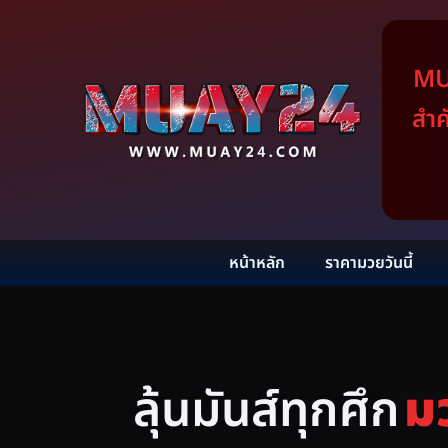
MUA
สำค
หน้าหลัก
ราคามวยวันนี้
ลุ้นมันส์ทุกศึก
ม