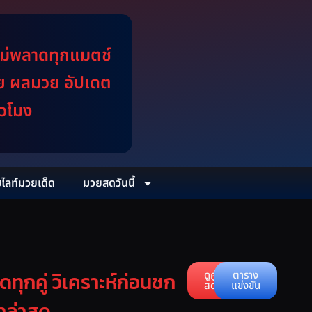
ไม่พลาดทุกแมตช์
วย ผลมวย อัปเดต
่วโมง
ฮไลท์มวยเด็ด
มวยสดวันนี้
ทุกคู่ วิเคราะห์ก่อนชก
ดูคู่
ตาราง
สด
แข่งขัน
ำล่าสุด