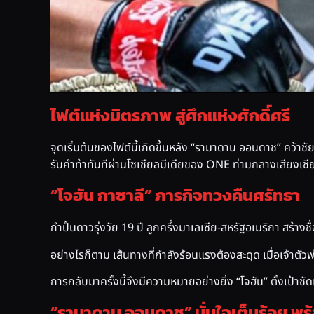
ไฟต์แห่งมิตรภาพ สู่ศึกแห่งศักดิ์ศรี
จุดเริ่มต้นของไฟต์นี้เกิดขึ้นหลัง “รามาดาน ออนดาช” คว้าช
รับคำท้าทันทีผ่านโซเชียลมีเดียของ ONE ท่ามกลางเสียงเชี
“โจฮัน กาซาลี” ภารกิจทวงคืนศรัทธา
กำปั้นดาวรุ่งวัย 19 ปี ลูกครึ่งมาเลเซีย-สหรัฐอเมริกา สร
อย่างไรก็ตาม เส้นทางที่กำลังร้อนแรงต้องสะดุด เมื่อเจ้าตั
การกลับมาครั้งนี้จึงมีความหมายอย่างยิ่ง “โจฮัน” ตั้งเป้า
“รามาดาน ออนดาช” มั่นใจเต็มร้อย พร