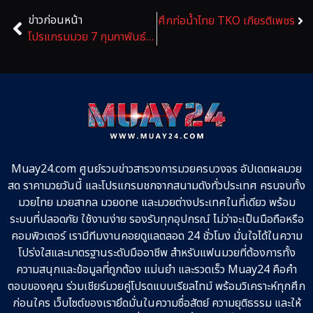
ข่าวก่อนหน้า
ดไป
โปรแกรมมวย 8 กุมภาพันธ์ 2569 ศึกท่อน้ำไทย TKO เกียรติเพชร
โปรแกรมมวย 7 กุมภาพันธ์ 2569 ศึกมวยไทย RWS ราชดำเนิน
Muay24.com ศูนย์รวมข่าวสารวงการมวยครบวงจร อัปเดตผลมวย
สด ราคามวยวันนี้ และโปรแกรมชกจากสนามดังทั่วประเทศ ครบจบทั้ง
มวยไทย มวยสากล มวยone และมวยต่างประเทศในที่เดียว พร้อม
ระบบที่ปลอดภัย ใช้งานง่าย รองรับทุกอุปกรณ์ ไม่ว่าจะเป็นมือถือหรือ
คอมพิวเตอร์ เรามีทีมงานคอยดูแลตลอด 24 ชั่วโมง มั่นใจได้ในความ
โปร่งใสและมาตรฐานระดับมืออาชีพ สำหรับแฟนมวยที่ต้องการทั้ง
ความสนุกและข้อมูลที่ถูกต้อง แม่นยำ และรวดเร็ว Muay24 คือคำ
ตอบของคุณ ร่วมเชียร์มวยคู่โปรดแบบเรียลไทม์ พร้อมวิเคราะห์ทุกศึก
ก่อนใคร เว็บไซต์ของเรายึดมั่นในความซื่อสัตย์ ความยุติธรรม และให้