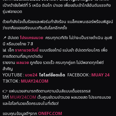
เป้าคว้าชัยไฟต์ที่ 5 เหนือ ดิเอโก ปาเอซ เพื่อขยับเข้าใกล้อันดับแรงกิง
รุ่นฟลายเวต
ด้วยกำลังใจเต็มร้อยและฟอร์มกำลังร้อน แบล็คแพนเธอร์พร้อมพิสูจน์
ว่าเขาคือของจริงบนเวทีระดับโลกอีกครั้ง
📌 อัปเดต
โปรแกรมมวย
ครบทุกเวทีดัง ไม่ว่าจะเป็นราชดำเนิน ลุมพิ
นี หรือมวยไทย 7 สี
📊 เช็ก
ราคามวยวันนี้
แบบเรียลไทม์ แม่นยำ อัปเดตก่อนใคร เพื่อ
การติดตามที่สนุกกว่าเดิม
รายงาน
ผลมวย
ถูกต้อง รวดเร็ว ครบทุกคู่ชก ไม่มีพลาดทุกไฟต์
สำคัญ
YOUTUBE :
มวย24
ไฮไลท์ซ็อตเด็ด
FACEBOOK :
MUAY 24
TIKTOK :
MUAY24.COM
👉 แฟนมวยสามารถติดตามความมันส์แบบเต็มอรรถรส
ได้ที่
MUAY24.COM
เว็บศูนย์รวมข่าวมวย ผลมวยสด โปรแกรมมวย
และไฮไลท์มวยเด็ดครบจบในที่เดียว!
ขอบคุณข้อมูลดีๆจาก
ONEFC.COM