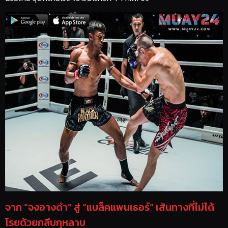
จาก “จงอางดำ” สู่ “แบล็คแพนเธอร์” เส้นทางที่ไม่ได้
โรยด้วยกลีบกุหลาบ