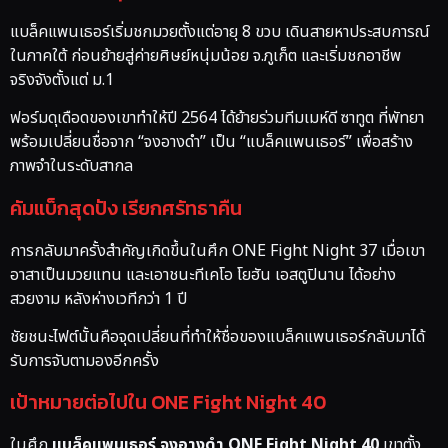
แบล็คแพนเธอร์เริ่มชกมวยตั้งแต่อายุ 8 ขวบ เดินสายหาประสบการณ์
ในภาคใต้ ก่อนย้ายสู่ค่ายศิษย์หนุ่มน้อย จ.ภูเก็ต และเริ่มชกอาชีพ
จริงจังตั้งแต่ ม.1
ฟอร์มดุเดือดของเขาทำให้ปี 2564 ได้ย้ายร่วมทีมเมห์ดี ซาทูต ที่พัทยา
พร้อมเปลี่ยนชื่อจาก “จงอางดำ” เป็น “แบล็คแพนเธอร์” เพื่อสร้าง
ภาพจำในระดับสากล
คัมแบ็กสุดปัง เรียกศรัทธาคืน
การกลับมาครั้งสำคัญเกิดขึ้นในศึก ONE Fight Night 37 เมื่อเขา
อาสาเป็นมวยแทน และเอาชนะทีเคโอ โยฮัน เอสตูปินาน ได้อย่าง
สวยงาม หลังห่างเวทีกว่า 1 ปี
ชัยชนะไฟต์นั้นคือจุดเปลี่ยนที่ทำให้ชื่อของแบล็คแพนเธอร์กลับมาได้
รับการจับตามองอีกครั้ง
เป้าหมายต่อไปใน ONE Fight Night 40
ในศึก
แบล็คแพนเธอร์ จงอางดำ ONE Fight Night 40
เขาตั้ง