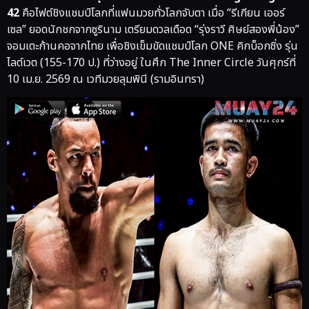
42
คือไฟต์ชิงแชมป์โลกที่แฟนมวยทั่วโลกจับตา เมื่อ “รีเกียน เออร์
เซล” ยอดนักชกจากซูรินาม เตรียมดวลเดือด “รุ่งราวี ศิษย์สองพี่น้อง”
จอมเตะก้านคอจากไทย เพื่อชิงเข็มขัดแชมป์โลก ONE คิกบ็อกซิ่ง รุ่น
ไลต์เวต (155-170 ป.) ที่ว่างอยู่ ในศึก The Inner Circle วันศุกร์ที่
10 เม.ย. 2569 ณ เวทีมวยลุมพินี (รามอินทรา)