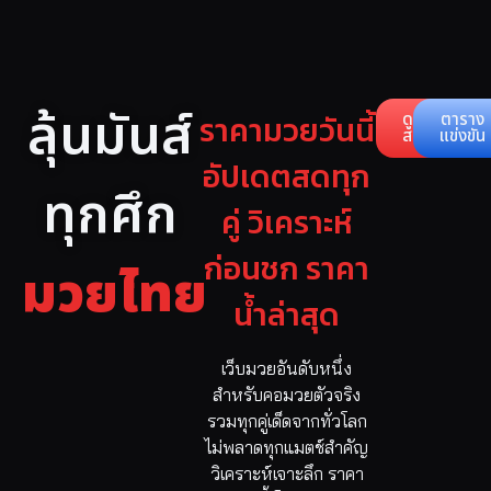
ลุ้นมันส์
ราคามวยวันนี้
ดูคู่
ตาราง
สด
แข่งขัน
อัปเดตสดทุก
ทุกศึก
คู่ วิเคราะห์
ก่อนชก ราคา
มวยไทย
น้ำล่าสุด
เว็บมวยอันดับหนึ่ง
สำหรับคอมวยตัวจริง
รวมทุกคู่เด็ดจากทั่วโลก
ไม่พลาดทุกแมตช์สำคัญ
วิเคราะห์เจาะลึก ราคา