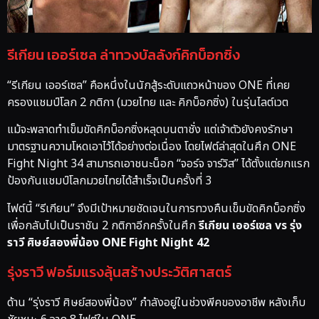
รีเกียน เออร์เซล ล่าทวงบัลลังก์คิกบ็อกซิ่ง
“รีเกียน เออร์เซล” คือหนึ่งในนักสู้ระดับแถวหน้าของ ONE ที่เคย
ครองแชมป์โลก 2 กติกา (มวยไทย และ คิกบ็อกซิ่ง) ในรุ่นไลต์เวต
แม้จะพลาดทำเข็มขัดคิกบ็อกซิ่งหลุดบนตาชั่ง แต่เจ้าตัวยังคงรักษา
มาตรฐานความโหดเอาไว้ได้อย่างต่อเนื่อง โดยไฟต์ล่าสุดในศึก ONE
Fight Night 34 สามารถเอาชนะน็อก “จอร์จ จาร์วิส” ได้ตั้งแต่ยกแรก
ป้องกันแชมป์โลกมวยไทยได้สำเร็จเป็นครั้งที่ 3
ไฟต์นี้ “รีเกียน” จึงมีเป้าหมายชัดเจนในการทวงคืนเข็มขัดคิกบ็อกซิ่ง
เพื่อกลับไปเป็นราชัน 2 กติกาอีกครั้งในศึก
รีเกียน เออร์เซล vs รุ่ง
ราวี ศิษย์สองพี่น้อง ONE Fight Night 42
รุ่งราวี ฟอร์มแรงลุ้นสร้างประวัติศาสตร์
ด้าน “รุ่งราวี ศิษย์สองพี่น้อง” กำลังอยู่ในช่วงพีคของอาชีพ หลังเก็บ