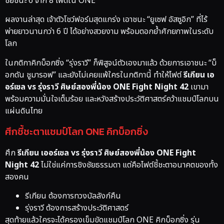
ชัยชนะ 6 จาก 8 ไฟต์ใน ONE
ผลงานล่าสุด เจ้าตัวโชว์ฟอร์มสุดแกร่ง เอาชนะ “ยูเซฟ อัสซูอิก” ที่ไร้
พ่ายยาวนานกว่า 6 ปี ได้อย่างสวยงาม พร้อมตอกย้ำศักยภาพในระดับ
โลก
ในกติกาคิกบ็อกซิ่ง “รุ่งราวี” ก็พิสูจน์ตัวเองมาแล้ว ด้วยการเอาชนะ “บ็
อกดัน ชูมารอฟ” และยังไม่เคยแพ้ใครในกติกานี้ ทำให้ไฟต์
รีเกียน เอ
อร์เซล vs รุ่งราวี ศิษย์สองพี่น้อง ONE Fight Night 42
เขามา
พร้อมความมั่นใจเต็มร้อย และหวังสร้างประวัติศาสตร์คว้าแชมป์โลกบน
แผ่นดินไทย
ศึกชี้ชะตาแชมป์โลก ONE คิกบ็อกซิ่ง
ศึก
รีเกียน เออร์เซล vs รุ่งราวี ศิษย์สองพี่น้อง ONE Fight
Night 42
ไม่ใช่แค่การชิงชัยธรรมดา แต่คือไฟต์ชี้ชะตาอนาคตของทั้ง
สองคน
รีเกียน ต้องการทวงบัลลังก์คืน
รุ่งราวี ต้องการสร้างประวัติศาสตร์
สุดท้ายแล้วใครจะได้ครองเข็มขัดแชมป์โลก ONE คิกบ็อกซิ่ง รุ่น