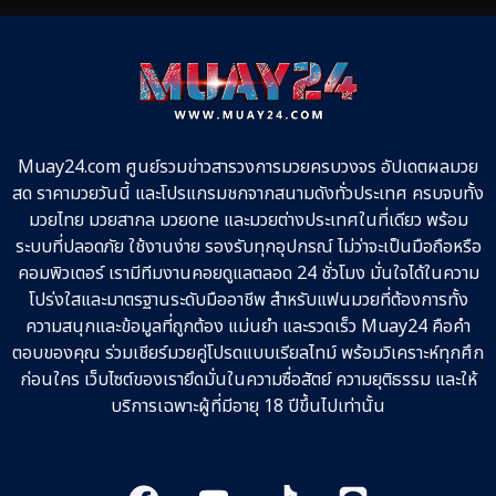
Muay24.com ศูนย์รวมข่าวสารวงการมวยครบวงจร อัปเดตผลมวย
สด ราคามวยวันนี้ และโปรแกรมชกจากสนามดังทั่วประเทศ ครบจบทั้ง
มวยไทย มวยสากล มวยone และมวยต่างประเทศในที่เดียว พร้อม
ระบบที่ปลอดภัย ใช้งานง่าย รองรับทุกอุปกรณ์ ไม่ว่าจะเป็นมือถือหรือ
คอมพิวเตอร์ เรามีทีมงานคอยดูแลตลอด 24 ชั่วโมง มั่นใจได้ในความ
โปร่งใสและมาตรฐานระดับมืออาชีพ สำหรับแฟนมวยที่ต้องการทั้ง
ความสนุกและข้อมูลที่ถูกต้อง แม่นยำ และรวดเร็ว Muay24 คือคำ
ตอบของคุณ ร่วมเชียร์มวยคู่โปรดแบบเรียลไทม์ พร้อมวิเคราะห์ทุกศึก
ก่อนใคร เว็บไซต์ของเรายึดมั่นในความซื่อสัตย์ ความยุติธรรม และให้
บริการเฉพาะผู้ที่มีอายุ 18 ปีขึ้นไปเท่านั้น