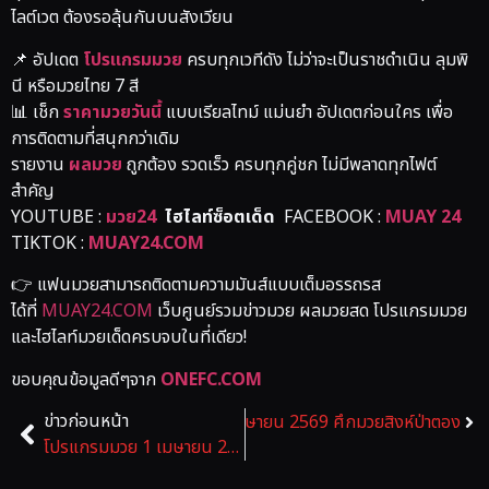
ไลต์เวต ต้องรอลุ้นกันบนสังเวียน
📌 อัปเดต
โปรแกรมมวย
ครบทุกเวทีดัง ไม่ว่าจะเป็นราชดำเนิน ลุมพิ
นี หรือมวยไทย 7 สี
📊 เช็ก
ราคามวยวันนี้
แบบเรียลไทม์ แม่นยำ อัปเดตก่อนใคร เพื่อ
การติดตามที่สนุกกว่าเดิม
รายงาน
ผลมวย
ถูกต้อง รวดเร็ว ครบทุกคู่ชก ไม่มีพลาดทุกไฟต์
สำคัญ
YOUTUBE :
มวย24
ไฮไลท์ซ็อตเด็ด
FACEBOOK :
MUAY 24
TIKTOK :
MUAY24.COM
👉 แฟนมวยสามารถติดตามความมันส์แบบเต็มอรรถรส
ได้ที่
MUAY24.COM
เว็บศูนย์รวมข่าวมวย ผลมวยสด โปรแกรมมวย
และไฮไลท์มวยเด็ดครบจบในที่เดียว!
ขอบคุณข้อมูลดีๆจาก
ONEFC.COM
ข่าวก่อนหน้า
ข่าวถัดไป
โปรแกรมมวย 1 เมษายน 2569 ศึกมวยสิงห์ป่าตอง
โปรแกรมมวย 1 เมษายน 2569 ศึกมวยไทยพลังใหม่