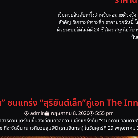
เว็บมวยอันดับหนึ่งสำหรับคอมวยตัวจริง ร
สำคัญ วิเคราะห์เจาะลึก ราคามวยวันนี้
ด้วยระบบอัตโนมัติ 24 ชั่วโมง สนุกไปกับ
กับ
 ชนแกร่ง “สุริยันต์เล็ก”คู่เอก The In
admin
พฤษภาคม 8, 2026
5:55 pm
 จากมหาสารคาม เตรียมขึ้นสังเวียนดวลความแข็งแกร่งกับ “รามาดาน ออนดาช
ที่จะจัดขึ้น ณ เวทีมวยลุมพินี (รามอินทรา) ในวันศุกร์ที่ 29 พฤษภาค