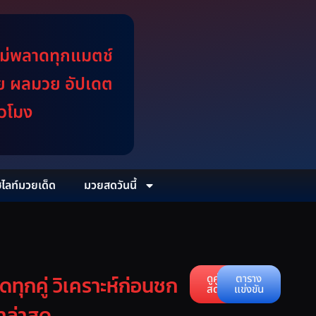
ไม่พลาดทุกแมตช์
วย ผลมวย อัปเดต
่วโมง
ฮไลท์มวยเด็ด
มวยสดวันนี้
ทุกคู่ วิเคราะห์ก่อนชก
ดูคู่
ตาราง
สด
แข่งขัน
ำล่าสุด