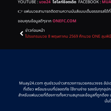
YOUTUBE :
มวย24
ไฮไลท์ซ็อตเด็ด
FACEBOOK :
MUA
👉 แฟนมวยสามารถติดตามความมันส์แบบเต็มอรรถรสได้ที
ขอบคุณข้อมูลดีๆจาก
ONEFC.COM
ข่าวก่อนหน้า
โปรแกรมมวย 8 พฤษภาคม 2569 ศึกมวย ONE ลุมพิน
Muay24.com ศูนย์รวมข่าวสารวงการมวยครบวงจร อัปเด
ที่เดียว พร้อมระบบที่ปลอดภัย ใช้งานง่าย รองรับทุกอุป
สำหรับแฟนมวยที่ต้องการทั้งความสนุกและข้อมูลที่ถูกต้อง
มั่น