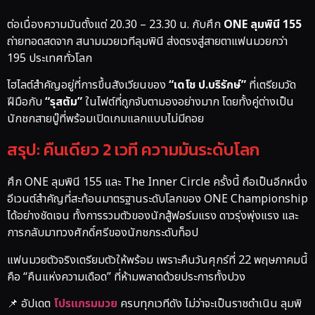
ต่อเนื่องความมันตั้งแต่ 20.30 – 23.30 น. กับศึก
ONE ลุมพินี 155
ถ่ายทอดสดจาก
สนามมวยเวทีลุมพินี
ส่งตรงสู่สายตาแฟนมวยกว่า
195 ประเทศทั่วโลก
ไฮไลต์สำคัญอยู่ที่การขึ้นสังเวียนของ
“เดโช ป.บริรักษ์”
ที่เตรียมวัด
ฝีมือกับ
“รุสตัม”
ในไฟต์ที่ถูกจับตามองอย่างมาก โดยทั้งคู่ต่างเป็น
นักชกสายบู๊ที่พร้อมเปิดเกมแลกแบบไม่มีถอย
สรุป: คืนเดียว 2 เวที ความมันระดับโลก
ศึก ONE ลุมพินี 155 และ The Inner Circle ครั้งนี้ ถือเป็นอีกหนึ่ง
อีเวนต์สำคัญที่สะท้อนมาตรฐานระดับโลกของ ONE Championship
ได้อย่างชัดเจน ทั้งการรวมตัวของนักสู้ฟอร์มแรง ดาวรุ่งพุ่งแรง และ
การกลับมาทวงศักดิ์ศรีของนักชกระดับท็อป
แฟนมวยตัวจริงเตรียมตัวให้พร้อม เพราะคืนวันศุกร์ที่ 22 พฤษภาคมนี้
คือ “คืนแห่งความเดือด” ที่ห้ามพลาดด้วยประการทั้งปวง
📌 อัปเดต
โปรแกรมมวย
ครบทุกเวทีดัง ไม่ว่าจะเป็นราชดำเนิน ลุมพิ