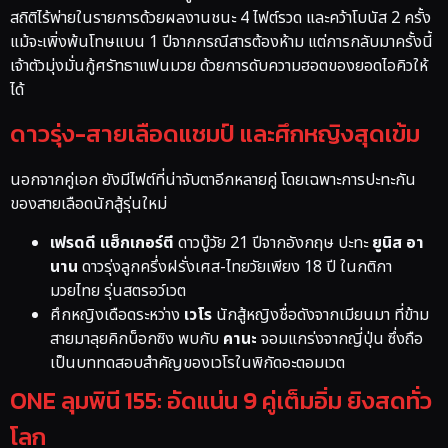
สถิติไร้พ่ายในรายการด้วยผลงานชนะ 4 ไฟต์รวด และคว้าโบนัส 2 ครั้ง
แม้จะเพิ่งพ้นโทษแบน 1 ปีจากกรณีสารต้องห้าม แต่การกลับมาครั้งนี้
เจ้าตัวมุ่งมั่นกู้ศรัทธาแฟนมวย ด้วยการดับความฮอตของยอดไอคิวให้
ได้
ดาวรุ่ง-สายเลือดแชมป์ และศึกหญิงสุดเข้ม
นอกจากคู่เอก ยังมีไฟต์ที่น่าจับตาอีกหลายคู่ โดยเฉพาะการปะทะกัน
ของสายเลือดนักสู้รุ่นใหม่
เฟรดดี แฮ็กเกอร์ตี
ดาวบู๊วัย 21 ปีจากอังกฤษ ปะทะ
ยูนิส อา
นาน
ดาวรุ่งลูกครึ่งฝรั่งเศส-ไทยวัยเพียง 18 ปี ในกติกา
มวยไทย รุ่นสตรอว์เวต
ศึกหญิงเดือดระหว่าง
เวโร
นักสู้หญิงชื่อดังจากเมียนมา ที่ข้าม
สายมาลุยคิกบ็อกซิง พบกับ
คานะ
จอมแกร่งจากญี่ปุ่น ซึ่งถือ
เป็นบททดสอบสำคัญของเวโรในพิกัดอะตอมเวต
ONE ลุมพินี 155: อัดแน่น 9 คู่เต็มอิ่ม ยิงสดทั่ว
โลก