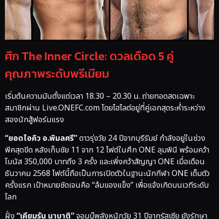
ศึก The Inner Circle: ดวลเดือด 5 คู่
คุณภาพระดับพรีเมียม
เริ่มต้นความมันตั้งแต่เวลา 18.30 – 20.30 น. ถ่ายทอดสดเฉพาะ
สมาชิกผ่าน Live.ONEFC.com โดยไฮไลต์อยู่ที่คู่เอกสุดระห่ำระหว่าง
สองนักสู้ฟอร์มแรง
“ยอดไอคิว อ.พิมลศรี”
ดาวรุ่งวัย 24 ปีจากบุรีรัมย์ กำลังอยู่ในช่วง
พีคสุดขีด หลังเก็บชัย 11 จาก 12 ไฟต์ในศึก ONE ลุมพินี พร้อมคว้า
โบนัส 350,000 บาทถึง 3 ครั้ง และเพิ่งคว้าสัญญา ONE เมื่อเดือน
ธันวาคม 2568 ไฟต์นี้ถือเป็นการเปิดตัวในฐานะนักกีฬา ONE เต็มตัว
ครั้งแรก เป้าหมายชัดเจนคือ “ล้มของแข็ง” เพื่อแจ้งเกิดบนเวทีระดับ
โลก
ฝั่ง
“เคียมรัน นาบาติ”
จอมบู๊พลังหนักวัย 31 ปีจากรัสเซีย ยังรักษา