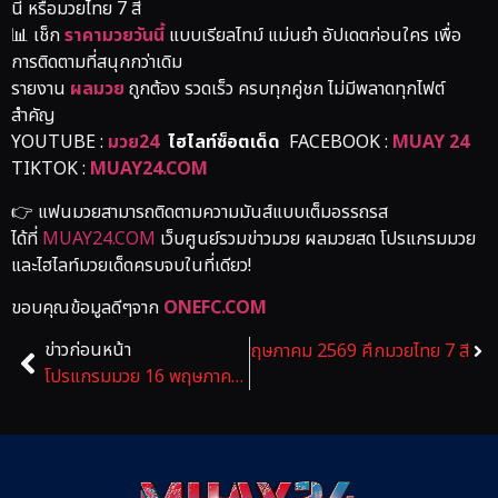
นี หรือมวยไทย 7 สี
📊 เช็ก
ราคามวยวันนี้
แบบเรียลไทม์ แม่นยำ อัปเดตก่อนใคร เพื่อ
การติดตามที่สนุกกว่าเดิม
รายงาน
ผลมวย
ถูกต้อง รวดเร็ว ครบทุกคู่ชก ไม่มีพลาดทุกไฟต์
สำคัญ
YOUTUBE :
มวย24
ไฮไลท์ซ็อตเด็ด
FACEBOOK :
MUAY 24
TIKTOK :
MUAY24.COM
👉 แฟนมวยสามารถติดตามความมันส์แบบเต็มอรรถรส
ได้ที่
MUAY24.COM
เว็บศูนย์รวมข่าวมวย ผลมวยสด โปรแกรมมวย
และไฮไลท์มวยเด็ดครบจบในที่เดียว!
ขอบคุณข้อมูลดีๆจาก
ONEFC.COM
ข่าวก่อนหน้า
ข่าวถัดไป
โปรแกรมมวย 17 พฤษภาคม 2569 ศึกมวยไทย 7 สี
โปรแกรมมวย 16 พฤษภาคม 2569 ศึกRWS ราชดำเนิน เวิลด์ ซีรีส์