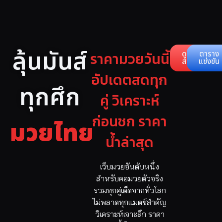
ลุ้นมันส์
ราคามวยวันนี้
ดูคู่
ตาราง
สด
แข่งขัน
อัปเดตสดทุก
ทุกศึก
คู่ วิเคราะห์
ก่อนชก ราคา
มวยไทย
น้ำล่าสุด
เว็บมวยอันดับหนึ่ง
สำหรับคอมวยตัวจริง
รวมทุกคู่เด็ดจากทั่วโลก
ไม่พลาดทุกแมตช์สำคัญ
วิเคราะห์เจาะลึก ราคา