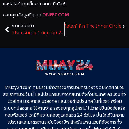
และไฮไลท์มวยเด็ดครบจบในที่เดียว!
ขอบคุณข้อมูลดีๆจาก
ONEFC.COM
ข่าวก่อนหน้า
นสังเวียนรอบปี ท้าพิสูจน์แกร่ง “บันลือโลก” ศึก The Inner Circle
โปรแกรมมวย 1 มิถุนายน 2569 ศึกสันป่าตอง ซุปเปอร์ไฟต์
Muay24.com ศูนย์รวมข่าวสารวงการมวยครบวงจร อัปเดตผลมวย
สด ราคามวยวันนี้ และโปรแกรมชกจากสนามดังทั่วประเทศ ครบจบทั้ง
มวยไทย มวยสากล มวยone และมวยต่างประเทศในที่เดียว พร้อม
ระบบที่ปลอดภัย ใช้งานง่าย รองรับทุกอุปกรณ์ ไม่ว่าจะเป็นมือถือหรือ
คอมพิวเตอร์ เรามีทีมงานคอยดูแลตลอด 24 ชั่วโมง มั่นใจได้ในความ
โปร่งใสและมาตรฐานระดับมืออาชีพ สำหรับแฟนมวยที่ต้องการทั้ง
ความสนุกและข้อมูลที่ถูกต้อง แม่นยำ และรวดเร็ว Muay24 คือคำ