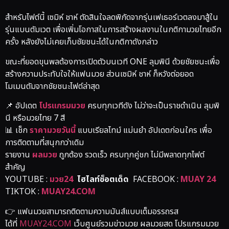
สำหรับไฟต์นี้ เซมิห์ ชาห์ ตัดสินใจลดพิกัดจากรุ่นเฟเธอร์เวตลงมาสู้ใน
รุ่นแบนตัมเวต เพื่อเพิ่มโอกาสในการสร้างผลงานในกติกามวยไทยอีก
ครั้ง หลังยังไม่เคยเก็บชัยชนะได้ในกติกาดังกล่าว
ขณะที่ยอดขุนพลต้องการเปิดตัวบนเวที ONE ลุมพินี ด้วยชัยชนะเพื่อ
สร้างความประทับใจให้แฟนมวย ส่วนเซมิห์ ชาห์ ก็หวังต่อยอด
โมเมนตัมจากชัยชนะไฟต์ล่าสุด
📌 อัปเดต
โปรแกรมมวย
ครบทุกเวทีดัง ไม่ว่าจะเป็นราชดำเนิน ลุมพิ
นี หรือมวยไทย 7 สี
📊 เช็ก
ราคามวยวันนี้
แบบเรียลไทม์ แม่นยำ อัปเดตก่อนใคร เพื่อ
การติดตามที่สนุกกว่าเดิม
รายงาน
ผลมวย
ถูกต้อง รวดเร็ว ครบทุกคู่ชก ไม่มีพลาดทุกไฟต์
สำคัญ
YOUTUBE :
มวย24
ไฮไลท์ซ็อตเด็ด
FACEBOOK :
MUAY 24
TIKTOK :
MUAY24.COM
👉 แฟนมวยสามารถติดตามความมันส์แบบเต็มอรรถรส
ได้ที่
MUAY24.COM
เว็บศูนย์รวมข่าวมวย ผลมวยสด โปรแกรมมวย