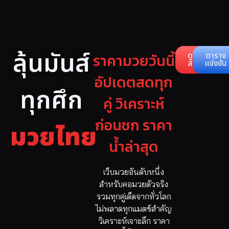
ลุ้นมันส์
ราคามวยวันนี้
ดูคู่
ตาราง
สด
แข่งขัน
อัปเดตสดทุก
ทุกศึก
คู่ วิเคราะห์
ก่อนชก ราคา
มวยไทย
น้ำล่าสุด
เว็บมวยอันดับหนึ่ง
สำหรับคอมวยตัวจริง
รวมทุกคู่เด็ดจากทั่วโลก
ไม่พลาดทุกแมตช์สำคัญ
วิเคราะห์เจาะลึก ราคา