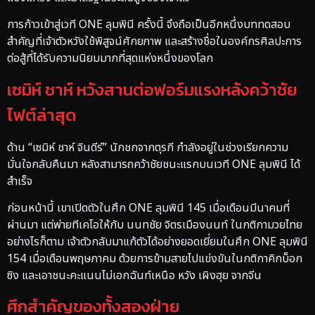
การก้าวเข้าสู่เวที ONE ลุมพินี ครั้งนี้ จึงถือเป็นอีกหนึ่งบททดสอบ
สำคัญที่เจ้าตัวหวังใช้พิสูจน์ศักยภาพ และสร้างชื่อในองค์กรศิลปะการ
ต่อสู้ที่ได้รับความนิยมมากที่สุดแห่งหนึ่งของโลก
เซมิห์ ชาห์ หวังสานต่อฟอร์มแรงหลังคว้าชัย
ไฟต์ล่าสุด
ด้าน “เซมิห์ ชาห์ จินดีร์” นักชกจากตุรกี กำลังอยู่ในช่วงเรียกความ
มั่นใจกลับคืนมา หลังสามารถคว้าชัยชนะแรกบนเวที ONE ลุมพินี ได้
สำเร็จ
ก่อนหน้านี้ เขาเปิดตัวในศึก ONE ลุมพินี 145 เมื่อเดือนมีนาคมที่
ผ่านมา แต่พ่ายทีเคโอให้กับ นนทชัย จิตรเมืองนนท์ ในกติกามวยไทย
อย่างไรก็ตาม เจ้าตัวกลับมาแก้ตัวได้อย่างยอดเยี่ยมในศึก ONE ลุมพินี
154 เมื่อเดือนพฤษภาคม ด้วยการข้ามสายไปแข่งขันในกติกาคิกบ็อก
ซิง และเอาชนะคะแนนไม่เอกฉันท์เหนือ หวัง เผิงฮุย จากจีน
ศึกสำคัญของทั้งสองฝ่าย