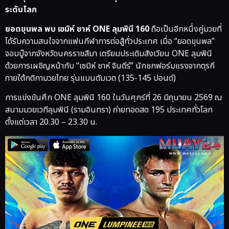
ระดับโลก
ยอดขุนพล พบ เซมิห์ ชาห์ ONE ลุมพินี 160
ถือเป็นอีกหนึ่งคู่มวยที่
ได้รับความสนใจจากแฟนกีฬาการต่อสู้ทั่วประเทศ เมื่อ “ยอดขุนพล”
จอมบู๊จากจังหวัดนครราชสีมา เตรียมประเดิมสังเวียน ONE ลุมพินี
ด้วยการเผชิญหน้ากับ “เซมิห์ ชาห์ จินดีร์” นักชกฟอร์มแรงจากตุรกี
ภายใต้กติกามวยไทย รุ่นแบนตัมเวต (135-145 ปอนด์)
การแข่งขันศึก ONE ลุมพินี 160 ในวันศุกร์ที่ 26 มิถุนายน 2569 ณ
สนามมวยเวทีลุมพินี (รามอินทรา) ถ่ายทอดสด 195 ประเทศทั่วโลก
ตั้งแต่เวลา 20.30 – 23.30 น.