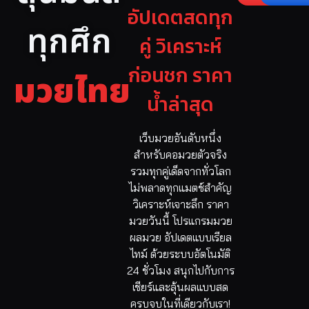
อัปเดตสดทุก
ทุกศึก
คู่ วิเคราะห์
ก่อนชก ราคา
มวยไทย
น้ำล่าสุด
เว็บมวยอันดับหนึ่ง
สำหรับคอมวยตัวจริง
รวมทุกคู่เด็ดจากทั่วโลก
ไม่พลาดทุกแมตช์สำคัญ
วิเคราะห์เจาะลึก ราคา
มวยวันนี้ โปรแกรมมวย
ผลมวย อัปเดตแบบเรียล
ไทม์ ด้วยระบบอัตโนมัติ
24 ชั่วโมง สนุกไปกับการ
เชียร์และลุ้นผลแบบสด
ครบจบในที่เดียวกับเรา!