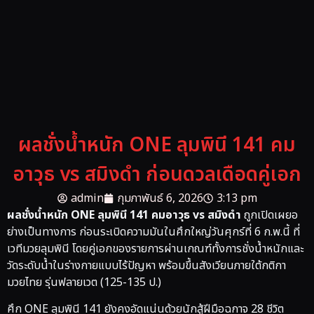
ผลชั่งน้ำหนัก ONE ลุมพินี 141 คม
อาวุธ vs สมิงดำ ก่อนดวลเดือดคู่เอก
admin
กุมภาพันธ์ 6, 2026
3:13 pm
ผลชั่งน้ำหนัก ONE ลุมพินี 141 คมอาวุธ vs สมิงดำ
ถูกเปิดเผยอ
ย่างเป็นทางการ ก่อนระเบิดความมันในศึกใหญ่วันศุกร์ที่ 6 ก.พ.นี้ ที่
เวทีมวยลุมพินี โดยคู่เอกของรายการผ่านเกณฑ์ทั้งการชั่งน้ำหนักและ
วัดระดับน้ำในร่างกายแบบไร้ปัญหา พร้อมขึ้นสังเวียนภายใต้กติกา
มวยไทย รุ่นฟลายเวต (125-135 ป.)
ศึก ONE ลุมพินี 141 ยังคงอัดแน่นด้วยนักสู้ฝีมือฉกาจ 28 ชีวิต