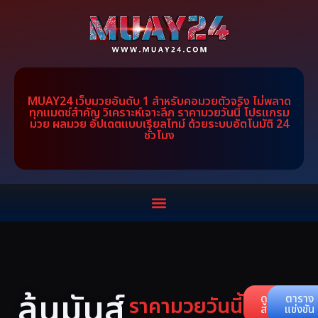
MUAY24 เว็บมวยอันดับ 1 สำหรับคอมวยตัวจริง ไม่พลาด
ทุกแมตช์สำคัญ วิเคราะห์เจาะลึก ราคามวยวันนี้ โปรแกรม
มวย ผลมวย อัปเดตแบบเรียลไทม์ ด้วยระบบอัตโนมัติ 24
ชั่วโมง
ลุ้นมันส์
ราคามวยวันนี้
ดูคู่
ตาราง
สด
แข่งขัน