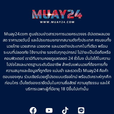
Muay24.com ศูนย์รวมข่าวสารวงการมวยครบวงจร อัปเดตผลมวย
สด ราคามวยวันนี้ และโปรแกรมชกจากสนามดังทั่วประเทศ ครบจบทั้ง
มวยไทย มวยสากล มวยone และมวยต่างประเทศในที่เดียว พร้อม
ระบบที่ปลอดภัย ใช้งานง่าย รองรับทุกอุปกรณ์ ไม่ว่าจะเป็นมือถือหรือ
คอมพิวเตอร์ เรามีทีมงานคอยดูแลตลอด 24 ชั่วโมง มั่นใจได้ในความ
โปร่งใสและมาตรฐานระดับมืออาชีพ สำหรับแฟนมวยที่ต้องการทั้ง
ความสนุกและข้อมูลที่ถูกต้อง แม่นยำ และรวดเร็ว Muay24 คือคำ
ตอบของคุณ ร่วมเชียร์มวยคู่โปรดแบบเรียลไทม์ พร้อมวิเคราะห์ทุกศึก
ก่อนใคร เว็บไซต์ของเรายึดมั่นในความซื่อสัตย์ ความยุติธรรม และให้
บริการเฉพาะผู้ที่มีอายุ 18 ปีขึ้นไปเท่านั้น