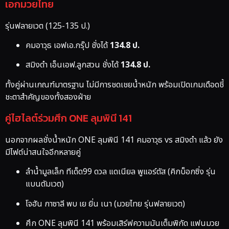
เอกมวยไทย
รุ่นฟลายเวต (125-135 ป.)
คมอาวุธ เอฟเอ.กรุ๊ป ชั่งได้
134.8 ป.
สมิงดำ เอ็นเอฟ.ลูกสวน ชั่งได้
134.8 ป.
ทั้งคู่ผ่านเกณฑ์มาตรฐาน ไม่มีการชดเชยน้ำหนัก พร้อมเปิดเกมเดือดชี้
ชะตาสำคัญของทั้งสองฝ่าย
คู่ไฮไลต์ร่วมศึก ONE ลุมพินี 141
นอกจากผลชั่งน้ำหนัก ONE ลุมพินี 141 คมอาวุธ vs สมิงดำ แล้ว ยัง
มีไฟต์น่าสนใจอีกหลายคู่
ลำน้ำมูลเล็ก ทีเด็ด99 ดวล แดเนียล พูแอร์ตัส (คิกบ็อกซิ่ง รุ่น
แบนตัมเวต)
โจฮัน กาซาลี พบ เย ยิ่น เนา (มวยไทย รุ่นฟลายเวต)
ศึก ONE ลุมพินี 141 พร้อมเสิร์ฟความมันเต็มพิกัด แฟนมวย