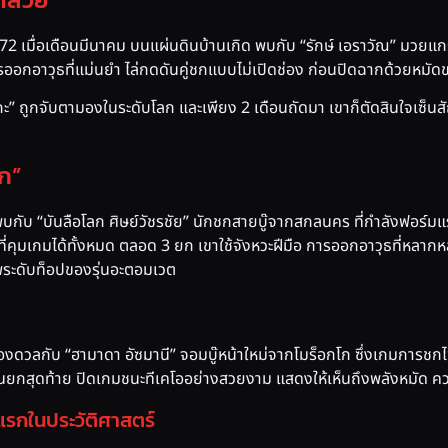
 เมื่อเดือนมีนาคม บนแผ่นดินบ้านเกิด พบกับ “รักษ์ เอราวัณ” มวยแก
รออกอาวุธที่แม่นยำ ไล่กดดันคู่ชกแบบไม่เปิดช่อง ก่อนปิดฉากด้วยหม
“นาดากะ” ถูกจับตามองในระดับโลก และเพียง 2 เดือนถัดมา เขาก็ตัดสินใจเซ็
ลก”
ยน พบกับ “บันลือโลก ศิษย์วัชรชัย” นักชกสายบู๊จากสกลนคร ที่กำลังฟอร์
 ที่คุมเกมได้ทั้งหมด ตลอด 3 ยก เขาใช้จังหวะฝีมือ การออกอาวุธที่หลากห
พระดับท็อปของรุ่นอะตอมเวต
องดวลกับ “ฮามาดา อัซมานี” จอมบู๊หน้าใหม่จากโมร็อกโก ซึ่งเกมการชกไฟต
องในยกสุดท้าย ปิดเกมชนะทีเคโออย่างสวยงาม แสดงให้เห็นถึงพลังหมัด คว
รกในประวัติศาสตร์