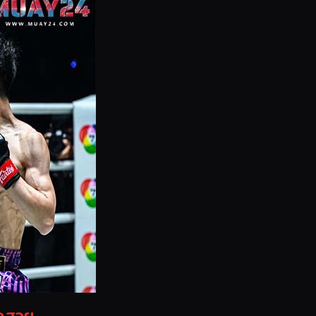
ุดสวย