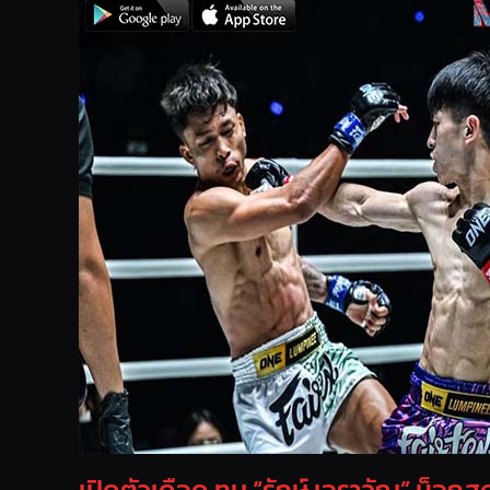
เปิดตัวเดือด ทุบ “รักษ์ เอราวัณ” น็อกส