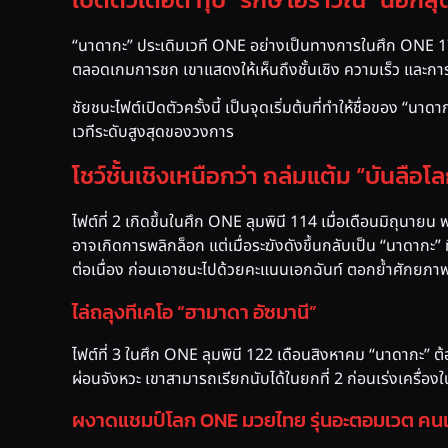
“นาดากะ” ประเดิมเวที ONE อย่างเป็นทางการในศึก ONE 172
ตลอดเกมการชก เขาแสดงให้เห็นถึงชั้นเชิง ความเร็ว และกา
ชัยชนะไฟต์เปิดตัวครั้งนี้ เป็นจุดเริ่มต้นที่ทำให้ชื่อของ 
เวทีระดับสูงสุดของวงการ
โชว์ชั้นเชิงเหนือกว่า ถล่มแต้ม “บันลือโ
ไฟต์ที่ 2 เกิดขึ้นในศึก ONE ลุมพินี 114 เมื่อเดือนมิถุนา
อาจเกิดการพลิกล็อก แต่เมื่อระฆังดังขึ้นกลับเป็น “นาดากะ”
ต่อเนื่อง ก่อนเอาชนะไปด้วยคะแนนเอกฉันท์ ตอกย้ำศักยภา
ไล่ถลุงทีเคโอ “ฮามาดา อัซมานี”
ไฟต์ที่ 3 ในศึก ONE ลุมพินี 122 เดือนสิงหาคม “นาดากะ” ต้
ผ่อนจังหวะ เขาสามารถเรียกนับได้ในยกที่ 2 ก่อนเร่งเครื่
ผงาดแชมป์โลก ONE มวยไทย รุ่นอะตอมเวต คนแ