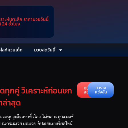
ะห์เจาะลึก ราคามวยวันนี้
24 ชั่วโมง
ฮไลท์มวยเด็ด
มวยสดวันนี้
ทุกคู่ วิเคราะห์ก่อนชก
ดูคู่
ตาราง
สด
แข่งขัน
ำล่าสุด
วมทุกคู่เด็ดจากทั่วโลก ไม่พลาดทุกแมตช์
 โปรแกรมมวย ผลมวย อัปเดตแบบเรียลไทม์