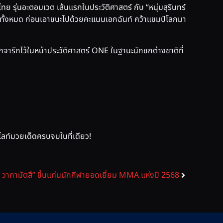
ย รุ่นอะตอมเวต เส้นแรกในประวัติศาสตร์ กับ “หนุ่มสุรินทร์
ด้ทั้งหมด ก่อนเอาชนะไปด้วยคะแนนเอกฉันท์ คว้าแชมป์โลกมา
กจารึกไว้ในหน้าประวัติศาสตร์ ONE ในฐานะนักชกต่างชาติที่
ท์มวยเด็ดครบจบในที่เดียว!
ะ วากามัตสึ” ขึ้นแท่นนักกีฬายอดเยี่ยม MMA แห่งปี 2568