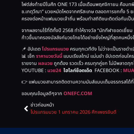
ไฟต์ส่งท้ายปีในศึก ONE 173 เมื่อเดือนพฤศจิกายน คือบทพิส
ช.เกตุวีณา” มวยหมัดโหดจากศรีสะเกษ ตลอดการชกทั้ง 5 ยก 
ครองต่อหน้าแฟนมวยเจ้าถิ่น พร้อมทำสถิติชนะติดต่อกันเป็นไ
จากผลงานไร้ที่ติทั้งปี 2568 ทำให้รางวัล “นักกีฬายอดเยี่
ก้าวขึ้นมาครองบัลลังก์มวยไทยได้อย่างยิ่งใหญ่ที่สุดคนหนึ่งใ
📌 อัปเดต
โปรแกรมมวย
ครบทุกเวทีดัง ไม่ว่าจะเป็นราชดำเน
📊 เช็ก
ราคามวยวันนี้
แบบเรียลไทม์ แม่นยำ อัปเดตก่อนใคร เ
รายงาน
ผลมวย
ถูกต้อง รวดเร็ว ครบทุกคู่ชก ไม่มีพลาดทุ
YOUTUBE :
มวย24
ไฮไลท์ซ็อตเด็ด
FACEBOOK :
MUA
👉 แฟนมวยสามารถติดตามความมันส์แบบเต็มอรรถรสได้ที
ขอบคุณข้อมูลดีๆจาก
ONEFC.COM
ข่าวก่อนหน้า
โปรแกรมมวย 1 มกราคม 2026 ศึกเพชรยินดี