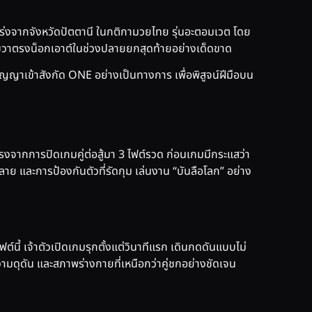
ร่งจากจังหวัดปัตตานี ในกติกามวยไทย รุ่นอะตอมเวต โดย
ัดขวาตรงน็อกเอาต์ในช่วงปลายยกสุดท้ายอย่างเด็ดขาด
นสัญญาเข้าสังกัด ONE อย่างเป็นทางการ เพื่อพิสูจน์ฝีมือบน
มแรงจากการปิดเกมคู่ต่อสู้มา 3 ไฟต์รวด ก่อนเกมมีกระแสว่า
ลาย และการป้องกันตัวที่รัดกุม เล่นงาน “บันลือโลก” อย่าง
์นี้ เจ้าตัวเปิดเกมรุกตั้งแต่วินาทีแรก เดินกดดันแบบไม่
ามดุดัน และสภาพร่างกายที่เหนือกว่าคู่ชกอย่างชัดเจน