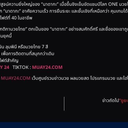
ูจน์ความยิ่งใหญ่ของ “นาดากะ” เมื่อขึ้นชิงเข็มขัดแชมป์โลก ONE มวยไท
“นาดากะ” อาศัยความเร็ว การยืนระยะ และชั้นเชิงที่เหนือกว่า คุมเกมไ
ฟต์ที่ 40 ในอาชีพ
ยม กติกามวยไทย” ตกเป็นของ “นาดากะ” อย่างสมศักดิ์ศรี และชื่อของเขาถู
นยุคนี้
ิน ลุมพินี หรือมวยไทย 7 สี
พื่อการติดตามที่สนุกกว่าเดิม
กไฟต์สำคัญ
Y 24
TIKTOK :
MUAY24.COM
่
MUAY24.COM
เว็บศูนย์รวมข่าวมวย ผลมวยสด โปรแกรมมวย และไฮไล
ข่าวถัดไป
“ยูย