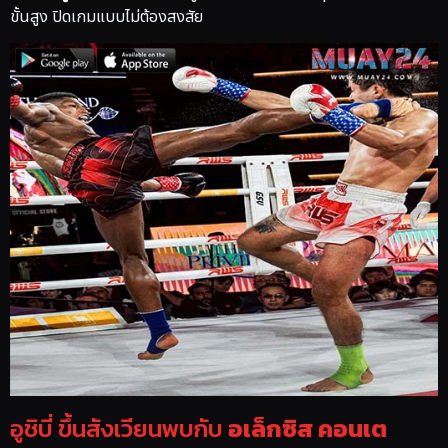
ขั้นสูง ปิดเกมแบบไม่ต้องสงสัย
อูชิบี่ ขึ้นสังเวียนพบกับ
อเล็กซิส คอนเต