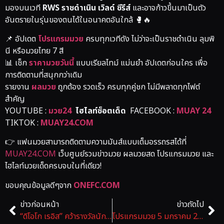
มองบนเวที
RWS ราชดำเนิน เวิลด์ ซีรีส์
และอาจก้าวขึ้นมาเป็นตัว
อันตรายในรุ่นของตนได้ในอนาคตอันใกล้ 🥊🔥
📌 อัปเดต
โปรแกรมมวย
ครบทุกเวทีดัง ไม่ว่าจะเป็นราชดำเนิน ลุมพิ
นี หรือมวยไทย 7 สี
📊 เช็ก
ราคามวยวันนี้
แบบเรียลไทม์ แม่นยำ อัปเดตก่อนใคร เพื่อ
การติดตามที่สนุกกว่าเดิม
รายงาน
ผลมวย
ถูกต้อง รวดเร็ว ครบทุกคู่ชก ไม่มีพลาดทุกไฟต์
สำคัญ
YOUTUBE :
มวย24
ไฮไลท์ซ็อตเด็ด
FACEBOOK :
MUAY 24
TIKTOK :
MUAY24.COM
👉 แฟนมวยสามารถติดตามความมันส์แบบเต็มอรรถรสได้ที่
MUAY24.COM
เว็บศูนย์รวมข่าวมวย ผลมวยสด โปรแกรมมวย และ
ไฮไลท์มวยเด็ดครบจบในที่เดียว!
ขอบคุณข้อมูลดีๆจาก
ONEFC.COM
ข่าวก่อนหน้า
ข่าวถัดไป
“ดิโอโก เรอิส” คว้ารางวัลนักกีฬายอดเยี่ยม ปล้ำจับล็อก ONE ปี 2568
โปรแกรมมวย 5 มกราคม 2026 ศึกมวยไทยพันธมิตร