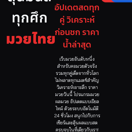
อัปเดตสดทุก
ทุกศึก
คู่ วิเคราะห์
ก่อนชก ราคา
มวยไทย
น้ำล่าสุด
เว็บมวยอันดับหนึ่ง
สำหรับคอมวยตัวจริง
รวมทุกคู่เด็ดจากทั่วโลก
ไม่พลาดทุกแมตช์สำคัญ
วิเคราะห์เจาะลึก ราคา
มวยวันนี้ โปรแกรมมวย
ผลมวย อัปเดตแบบเรียล
ไทม์ ด้วยระบบอัตโนมัติ
24 ชั่วโมง สนุกไปกับการ
เชียร์และลุ้นผลแบบสด
ครบจบในที่เดียวกับเรา!