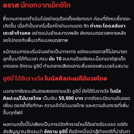
อราส
นักชกจากเม็กซิโก
ซึ่งเกมการชกดำเนินไปอย่างดุเดือดตั้งแต่ยกแรก ก่อนที่จังหวะชี้ขาดจะ
เกิดขึ้น เมื่อกำปั้นจากโมร็อกโกอ่านเกมขาด งัด
ท่ากระโดดสลับขา
เตะเข้าก้านคอ
อย่างแม่นยำและทรงพลัง ส่งคอนเตอราสหงายหลัง
ลงไปกองกับพื้นเวทีแบบหมดสภาพ
แม้กรรมการจะเริ่มนับอย่างเป็นทางการ แต่คอนเตอราสก็ไม่สามารถ
ลุกขึ้นมาได้ทันเวลา ครบ
นับ 10
จบเกมด้วยชัยชนะน็อกเอาต์สุดเด็ด
ขาดของ อัคราม อูชิบี่ ท่ามกลางเสียงเฮกระหึ่มของแฟนมวยในสนาม
อูชิบี่ ได้รับรางวัล
โบนัสศิลปะแม่ไม้มวยไทย
นอกจากชัยชนะอันสวยสดงดงามแล้ว อูชิบี่ ยังได้รับรางวัล
โบนัส
ศิลปะแม่ไม้มวยไทย
เป็นเงิน
50,000 บาท
จากจังหวะปิดเกมอันยอด
เยี่ยม ตอกย้ำถึงทักษะ ความเข้าใจในมวยไทย และความอันตรายที่เพิ่ม
ขึ้นทุกไฟต์
ผลงานครั้งนี้ไม่เพียงเป็นการเปิดศักราชใหม่ได้อย่างร้อนแรง แต่ยัง
ส่งสัญญาณชัดเจนว่า
อัคราม อูชิบี่
คืออีกหนึ่งนักสู้ต่างชาติที่น่าจับตา