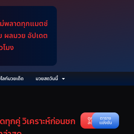
ไม่พลาดทุกแมตช์
วย ผลมวย อัปเดต
่วโมง
ฮไลท์มวยเด็ด
มวยสดวันนี้
ทุกคู่ วิเคราะห์ก่อนชก
ดูคู่
ตาราง
สด
แข่งขัน
ำล่าสุด