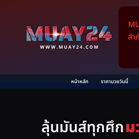
MUA
สำค
หน้าหลัก
ราคามวยวันนี้
ลุ้นมันส์ทุกศึก
ม