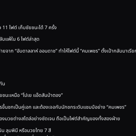
1 ไฟต์ เก็บชัยชนะได้ 7 ครั้ง
ับแพ้ใน 6 ไฟต์ล่าสุด
จาก “อับดาลลาห์ ออนดาช” ทำให้ไฟต์นี้ “คมเพชร” ตั้งเป้ากลับมาเรียกคว
กัน
ัยชนะเหนือ “โปเย แอ๊ดสันป่าตอง”
ารขึ้นชกเป็นคู่เอก และต้องเจอกับนักชกระดับแชมป์อย่าง “คมเพชร”
องมวยต่างสไตล์อย่างชัดเจน ถือเป็นไฟต์สำคัญของทั้งสองฝ่าย
ิน ลุมพินี หรือมวยไทย 7 สี