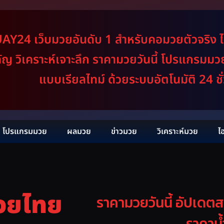
Y24 เว็บมวยอันดับ 1 สำหรับคอมวยตัวจริง 
ัญ วิเคราะห์เจาะลึก ราคามวยวันนี้ โปรแกรมม
แบบเรียลไทม์ ด้วยระบบอัตโนมัติ 24 ชั
โปรแกรมมวย
ผลมวย
ข่าวมวย
วิเคราะห์มวย
ไ
วยไทย
ราคามวยวันนี้ อัปเดตสด
ราคาน้