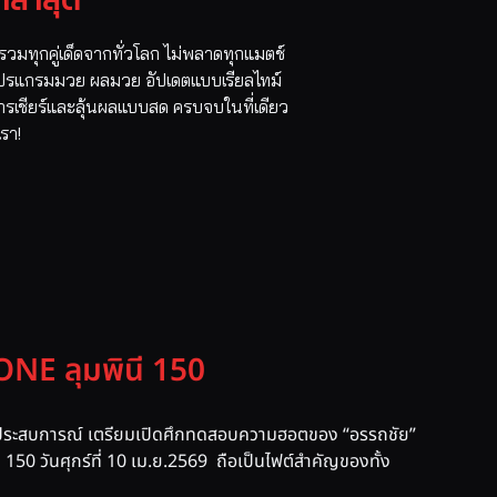
วมทุกคู่เด็ดจากทั่วโลก ไม่พลาดทุกแมตช์
 โปรแกรมมวย ผลมวย อัปเดตแบบเรียลไทม์
การเชียร์และลุ้นผลแบบสด ครบจบในที่เดียว
เรา!
ONE ลุมพินี 150
ากประสบการณ์ เตรียมเปิดศึกทดสอบความฮอตของ “อรรถชัย”
150 วันศุกร์ที่ 10 เม.ย.2569 ถือเป็นไฟต์สำคัญของทั้ง