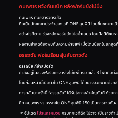
คมเพชร หวังคัมแบ็ก หลังฟอร์มยังไม่นิ่ง
คมเพชร ศิษย์สารวัตรเสือ
ถือเป็นนักชกขาประจำของเวที ONE ลุมพินี โดยขึ้นชกมาแล้ว 1
อย่างไรก็ตาม ช่วงหลังฟอร์มยังไม่สม่ำเสมอ โดยมีสถิติชนะสล
ผลงานล่าสุดต้องพบกับความพ่ายแพ้ เมื่อโดนน็อกในยกสุดท้าย
อรรถชัย ฟอร์มร้อน ลุ้นล้มดาวดัง
อรรถชัย กีล่าสปอร์ต
กำลังอยู่ในช่วงฟอร์มแรง หลังไม่แพ้ใครมาแล้ว 3 ไฟต์ติดต่อ
โดยก่อนหน้านี้เปิดตัวใน ONE ลุมพินี ได้อย่างสวยงามด้วยช
การกลับมาครั้งนี้ “อรรถชัย” ได้รับโอกาสสำคัญทันที ด้วยก
ศึก คมเพชร vs อรรถชัย ONE ลุมพินี 150 เป็นการเจอกันข
📌 อัปเดต
โปรแกรมมวย
ครบทุกเวทีดัง ไม่ว่าจะเป็นราชดำเน